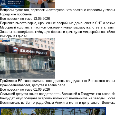
Вопросы сухостоя, парковок и автобусов: что волжане спросили у главы 
Городские проблемы
Все новости по теме
13.05.2026
Парковка вместо парка, брошенные аварийные дома, свет в СНТ и разб
Мусорный коллапс в частном секторе и новая маршрутка: ответы главы
Завалы на кладбище, гибнущие березы и крик души микрорайонов: «Бло
Выборы в ГД-2026
Праймериз ЕР завершились: определены кандидаты от Волжского на вы
Врач-реаниматолог, депутат и глава села
Все новости по теме
01.06.2026
Сельский депутат хочет представлять Волжский в Госдуме: кто такая 
Кандидат наук обещает устроить волжских школьников на заводы: Бога
Воспитатель из Волгограда Ольга Анохина метит в депутаты от Волжско