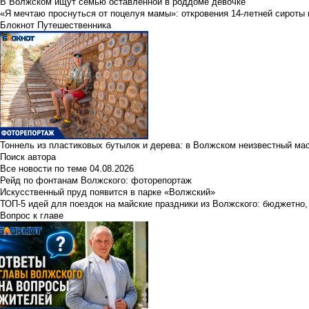
В Волжском ищут семью оставленной в роддоме девочке
«Я мечтаю проснуться от поцелуя мамы»: откровения 14-летней сироты 
Блокнот Путешественника
Тоннель из пластиковых бутылок и дерева: в Волжском неизвестный ма
Поиск автора
Все новости по теме
04.08.2026
Рейд по фонтанам Волжского: фоторепортаж
Искусственный пруд появится в парке «Волжский»
ТОП-5 идей для поездок на майские праздники из Волжского: бюджетно,
Вопрос к главе