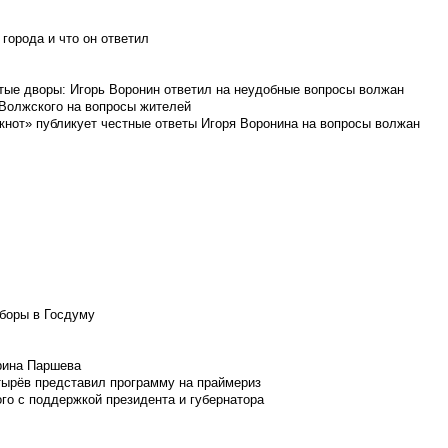
города и что он ответил
итые дворы: Игорь Воронин ответил на неудобные вопросы волжан
 Волжского на вопросы жителей
кнот» публикует честные ответы Игоря Воронина на вопросы волжан
боры в Госдуму
Ирина Паршева
тырёв представил программу на праймериз
го с поддержкой президента и губернатора