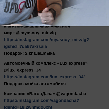
https://www.instagram.com/heaven_life34/
Подарок: безлимитный абонемент в
тренажерный зал на месяц
Магазин-шашлычная «Мясной
мир» @myasnoy_mir.vlg
https://instagram.com/myasnoy_mir.vlg?
igshid=7da57akrsaia
Подарок: 2 кг шашлыка
Автомоечный комплекс «Lux express»
@lux_express_34
https://instagram.com/lux_express_34/
Подарок: мойка автомобиля
Компания «ВагонДача» @vagondacha
https://instagram.com/vagondacha?
igshid=18i2whmqo6xht