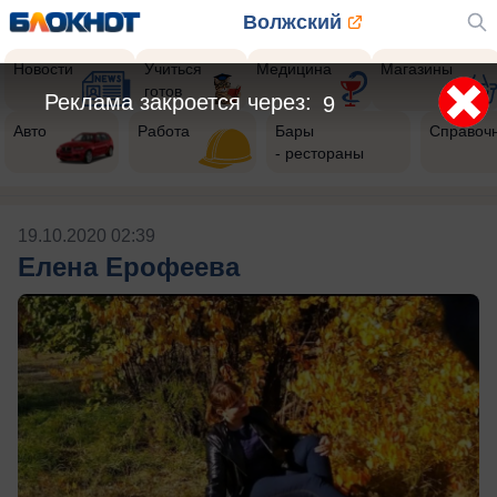
Волжский
Новости
Учиться
Медицина
Магазины
готов
Реклама закроется через:
9
Авто
Работа
Бары
Справоч
- рестораны
19.10.2020 02:39
Елена Ерофеева