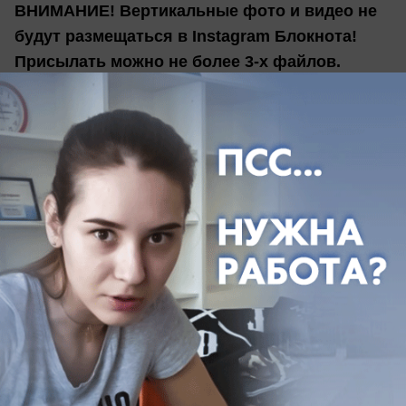
ВНИМАНИЕ! Вертикальные фото и видео не
будут размещаться в Instagram Блокнота!
Присылать можно не более 3-х файлов.
Подписывайся на партнеров конкурса:
Столовая «ЩИ-БОРЩИ» @chi_borchi34
https://www.instagram.com/chi_borchi34/
Подарок: сертификат на 500 рублей
Медиа групп М6 @budny_maman
https://www.instagram.com/budny_maman/
Подарок: набор именных наклеек на одно
имя для канцтоваров, одежды и
светоотражающая наклейка для одежды
Фитнес центр бизнес класса «Heaven Life»
@heaven_life34