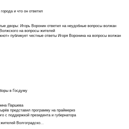
города и что он ответил
итые дворы: Игорь Воронин ответил на неудобные вопросы волжан
 Волжского на вопросы жителей
кнот» публикует честные ответы Игоря Воронина на вопросы волжан
боры в Госдуму
Ирина Паршева
тырёв представил программу на праймериз
го с поддержкой президента и губернатора
 жителей Волгоградско...