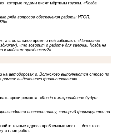
ах, которые годами висят мёртвым грузом.
«Когда
нию ряда вопросов обеспечения работы ИТОП.
26».
м, а в остальное время о ней забывают.
«Нанесение
дникам), что говорит о работе для галочки. Когда на
ко к майским праздникам?»
и на автодорогах г. Волжского выполняются строго по
 рамках выделенного финансирования».
вать сроки ремонта.
«Когда в микрорайонах будут
роизводятся согласно плану, который формируется на
ывайте точные адреса проблемных мест — без этого
у в план работ.