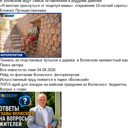
В Волжском ищут семью оставленной в роддоме девочке
«Я мечтаю проснуться от поцелуя мамы»: откровения 14-летней сироты 
Блокнот Путешественника
Тоннель из пластиковых бутылок и дерева: в Волжском неизвестный ма
Поиск автора
Все новости по теме
04.08.2026
Рейд по фонтанам Волжского: фоторепортаж
Искусственный пруд появится в парке «Волжский»
ТОП-5 идей для поездок на майские праздники из Волжского: бюджетно,
Вопрос к главе