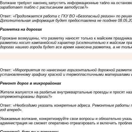
Волжане требуют наконец запустить информационные табло на остановк
заработает табло с расписанием автобусов?»
Ответ:
«Продолжается работа с ГКУ ВО «Безопасный регион» по реше
Дополнительная информация будет предоставлена не позднее 08.05.20
Разметка на дорогах
Горожане возмущены, что разметку наносят только к майским праздника
разметки носит кампанейский характер (исключительно к майским праз
дорогах нашего города будет все время нанесена разметка, а не толь
Ответ:
«Мероприятия по нанесению горизонтальной дорожной разметк
установленному графику краской и термопластичными материалами в
Ремонт дорог в микрорайонах
Жители жалуются на разбитые внутриквартальные проезды и просят наз
отремонтированы дороги?»
Ответ:
«Необходимо указать конкретные адреса. Ремонтные работы п
год вперед».
Уважаемые волжане, конкретизируйте свои вопросы и обязательно указ
администрация не сможет оперативно отреагировать и включить проблем
Сухостой, бурьян и парковки