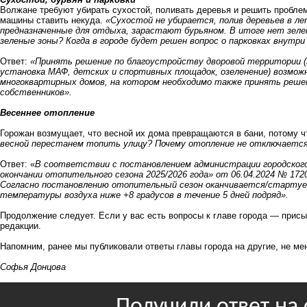
Волжане требуют убирать сухостой, поливать деревья и решить проблем
машины ставить некуда.
«Сухостой не убирается, полив деревьев в ле
предназначенные для отдыха, зарастают бурьяном. В итоге нет зелен
зеленые зоны? Когда в городе будет решен вопрос о парковках внутри
Ответ:
«Принять решение по благоустройству дворовой территории (
установка МАФ, детских и спортивных площадок, озеленение) возмож
многоквартирных домов, на котором необходимо также принять реше
собственников».
Весеннее отопление
Горожан возмущает, что весной их дома превращаются в бани, потому 
весной перестанем топить улицу? Почему отопление не отключаетс
Ответ: «
В соответствии с постановлением администрации городского 
окончании отопительного сезона 2025/2026 года» от 06.04.2024 № 1720
Согласно постановлению отопительный сезон оканчивается/стартует
температуры воздуха ниже +8 градусов в течение 5 дней подряд».
Продолжение следует. Если у вас есть вопросы к главе города — присы
редакции.
Напомним, ранее мы публиковали ответы главы города на другие, не м
Софья Донцова