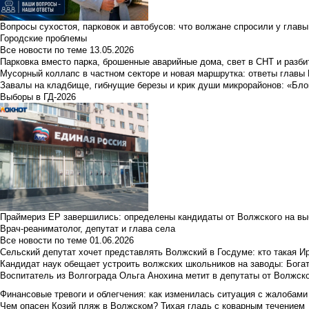
Вопросы сухостоя, парковок и автобусов: что волжане спросили у главы 
Городские проблемы
Все новости по теме
13.05.2026
Парковка вместо парка, брошенные аварийные дома, свет в СНТ и разб
Мусорный коллапс в частном секторе и новая маршрутка: ответы главы
Завалы на кладбище, гибнущие березы и крик души микрорайонов: «Бло
Выборы в ГД-2026
Праймериз ЕР завершились: определены кандидаты от Волжского на вы
Врач-реаниматолог, депутат и глава села
Все новости по теме
01.06.2026
Сельский депутат хочет представлять Волжский в Госдуме: кто такая 
Кандидат наук обещает устроить волжских школьников на заводы: Бога
Воспитатель из Волгограда Ольга Анохина метит в депутаты от Волжско
Финансовые тревоги и облегчения: как изменилась ситуация с жалобами
Чем опасен Козий пляж в Волжском? Тихая гладь с коварным течением