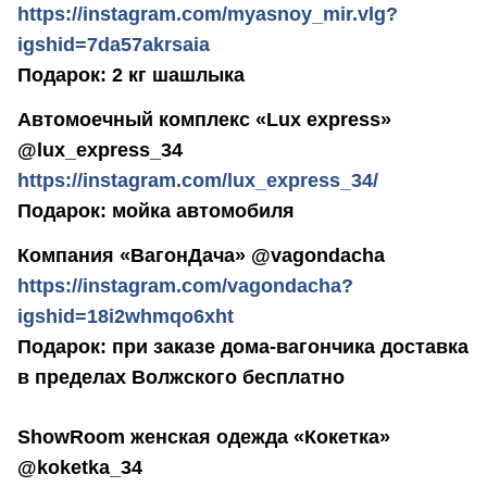
https://instagram.com/myasnoy_mir.vlg?
igshid=7da57akrsaia
Подарок: 2 кг шашлыка
Автомоечный комплекс «Lux express»
@lux_express_34
https://instagram.com/lux_express_34/
Подарок: мойка автомобиля
Компания «ВагонДача» @vagondacha
https://instagram.com/vagondacha?
igshid=18i2whmqo6xht
Подарок: при заказе дома-вагончика доставка
в пределах Волжского бесплатно
ShowRoom женская одежда «Кокетка»
@koketka_34