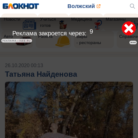
Волжский
Новости
Учиться
Медицина
Магазины
готов
9
Реклама закроется через:
Авто
Работа
Бары
Справоч
РЕКЛАМА • ISEE.RU
- рестораны
26.10.2020 00:13
Татьяна Найденова