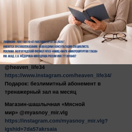
Подарок: сертификат на 500 рублей
Медиа групп М6 @budny_maman
https://www.instagram.com/budny_maman/
Подарок: набор именных наклеек на одно
имя для канцтоваров, одежды и
светоотражающая наклейка для одежды
Фитнес центр бизнес класса «Heaven Life»
@heaven_life34
https://www.instagram.com/heaven_life34/
Подарок: безлимитный абонемент в
тренажерный зал на месяц
Магазин-шашлычная «Мясной
мир» @myasnoy_mir.vlg
https://instagram.com/myasnoy_mir.vlg?
igshid=7da57akrsaia