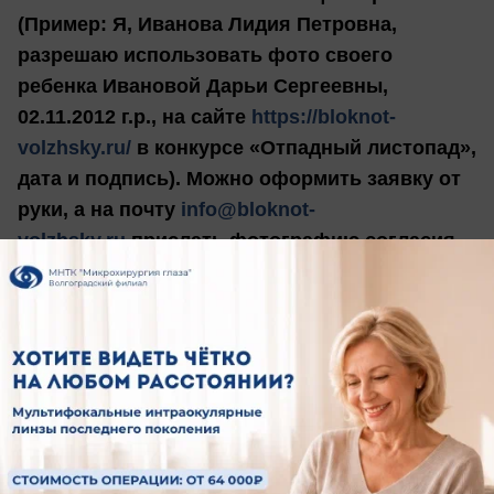
(Пример: Я, Иванова Лидия Петровна,
разрешаю использовать фото своего
ребенка Ивановой Дарьи Сергеевны,
02.11.2012 г.р., на сайте
https://bloknot-
volzhsky.ru/
в конкурсе «Отпадный листопад»,
дата и подпись). Можно оформить заявку от
руки, а на почту
info@bloknot-
volzhsky.ru
прислать фотографию согласия.
ВНИМАНИЕ! Вертикальные фото и видео не
будут размещаться в Instagram Блокнота!
Присылать можно не более 3-х файлов.
Подписывайся на партнеров конкурса:
Столовая «ЩИ-БОРЩИ» @chi_borchi34
https://www.instagram.com/chi_borchi34/