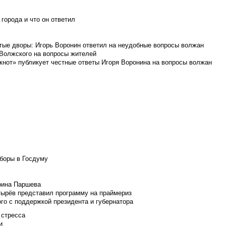
города и что он ответил
итые дворы: Игорь Воронин ответил на неудобные вопросы волжан
 Волжского на вопросы жителей
кнот» публикует честные ответы Игоря Воронина на вопросы волжан
боры в Госдуму
Ирина Паршева
тырёв представил программу на праймериз
го с поддержкой президента и губернатора
 стресса
и