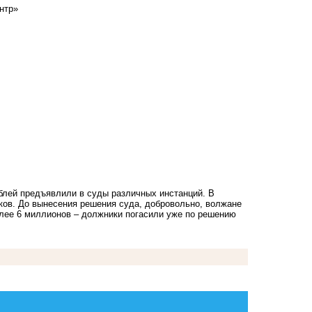
нтр»
ублей предъявлили в суды различных инстанций. В
ков. До вынесения решения суда, добровольно, волжане
олее 6 миллионов – должники погасили уже по решению