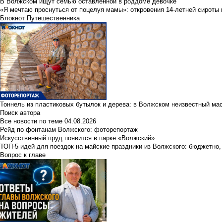
В Волжском ищут семью оставленной в роддоме девочке
«Я мечтаю проснуться от поцелуя мамы»: откровения 14-летней сироты 
Блокнот Путешественника
Тоннель из пластиковых бутылок и дерева: в Волжском неизвестный ма
Поиск автора
Все новости по теме
04.08.2026
Рейд по фонтанам Волжского: фоторепортаж
Искусственный пруд появится в парке «Волжский»
ТОП-5 идей для поездок на майские праздники из Волжского: бюджетно,
Вопрос к главе