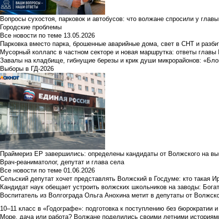
Вопросы сухостоя, парковок и автобусов: что волжане спросили у главы 
Городские проблемы
Все новости по теме
13.05.2026
Парковка вместо парка, брошенные аварийные дома, свет в СНТ и разб
Мусорный коллапс в частном секторе и новая маршрутка: ответы главы
Завалы на кладбище, гибнущие березы и крик души микрорайонов: «Бло
Выборы в ГД-2026
Праймериз ЕР завершились: определены кандидаты от Волжского на вы
Врач-реаниматолог, депутат и глава села
Все новости по теме
01.06.2026
Сельский депутат хочет представлять Волжский в Госдуме: кто такая 
Кандидат наук обещает устроить волжских школьников на заводы: Бога
Воспитатель из Волгограда Ольга Анохина метит в депутаты от Волжско
10–11 класс в «Годографе»: подготовка к поступлению без бюрократии и
Море, дача или работа? Волжане поделились своими летними историям