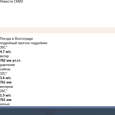
Новости СМИ2
Погода в Волгограде
подробный прогноз
подробнее
35C°
4.7 м/с
ветер
762 мм рт.ст.
давление
сейчас
32C°
3.6 м/с
761 мм
вечером
26C°
1.5 м/с
761 мм
ночью