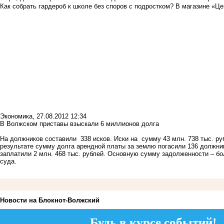
Как собрать гардероб к школе без споров с подростком? В магазине «Це
Экономика
,
27.08.2012 12:34
В Волжском приставы взыскали 6 миллионов долга
На должников составили 338 исков. Иски на сумму 43 млн. 738 тыс. р
результате сумму долга арендной платы за землю погасили 136 должни
заплатили 2 млн. 468 тыс. рублей. Основную сумму задолженности – б
суда.
Новости на Блoкнoт-Волжский
Будь в курсе событий!