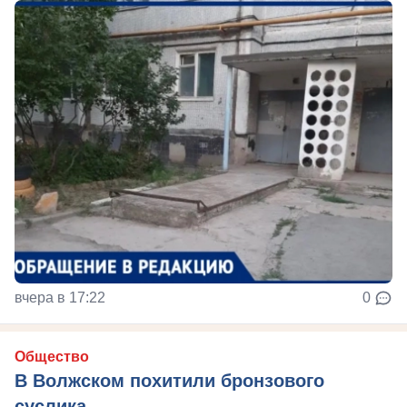
вчера в 17:22
0
Общество
В Волжском похитили бронзового
суслика