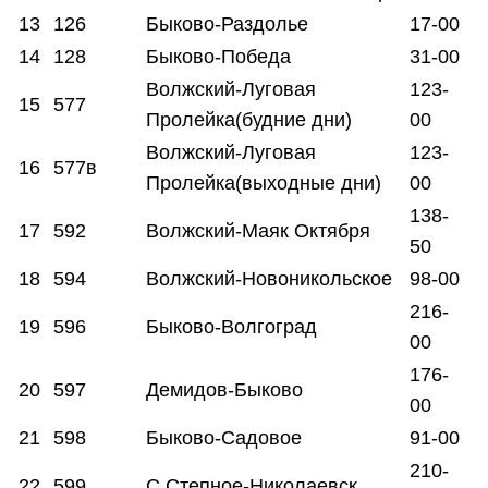
13
126
Быково-Раздолье
17-00
14
128
Быково-Победа
31-00
Волжский-Луговая
123-
15
577
Пролейка(будние дни)
00
Волжский-Луговая
123-
16
577в
Пролейка(выходные дни)
00
138-
17
592
Волжский-Маяк Октября
50
18
594
Волжский-Новоникольское
98-00
216-
19
596
Быково-Волгоград
00
176-
20
597
Демидов-Быково
00
21
598
Быково-Садовое
91-00
210-
22
599
С.Степное-Николаевск