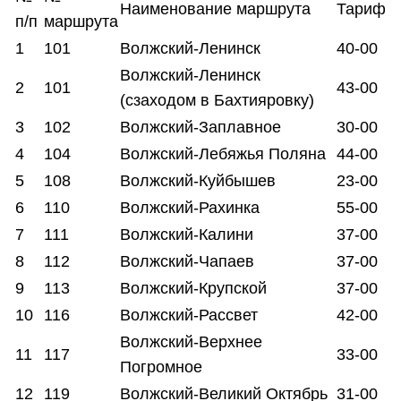
Наименование маршрута
Тариф
п/п
маршрута
1
101
Волжский-Ленинск
40-00
Волжский-Ленинск
2
101
43-00
(сзаходом в Бахтияровку)
3
102
Волжский-Заплавное
30-00
4
104
Волжский-Лебяжья Поляна
44-00
5
108
Волжский-Куйбышев
23-00
6
110
Волжский-Рахинка
55-00
7
111
Волжский-Калини
37-00
8
112
Волжский-Чапаев
37-00
9
113
Волжский-Крупской
37-00
10
116
Волжский-Рассвет
42-00
Волжский-Верхнее
11
117
33-00
Погромное
12
119
Волжский-Великий Октябрь
31-00