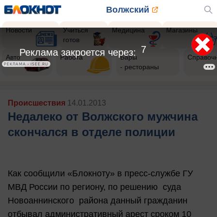
Волжский
Новости
Учиться
Медицина
Магазины
готов
5
Реклама закроется через:
Авто
Работа
Бары
Справоч
РЕКЛАМА • ISEE.RU
- рестораны
Происшествия
14.01.2013
Недалеко от Волжского мужчина
скончался в отделе полиции
Как сообщили «Блокноту» в пресс-службе ГУ
МВД России по региону, по решению суда
Новоаннинского района данный гражданин
отбывал административный арест сроком 10