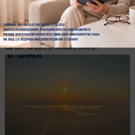
Общество
Над Волжским — как птица: журналист
Евгения покажет город с воздушного
шара
Как оно, на высоте птичьего полета?