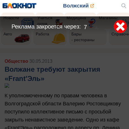
Волжский
Новости
Учиться
Медицина
Магазины
готов
Реклама закроется через:
5
Авто
Работа
Бары
Справоч
- рестораны
Общество
30.05.2013
Волжане требуют закрытия
«Frant'Эль»
К уполномоченному по правам человека в
Волгоградской области Валерию Ростовщикову
поступило коллективное письмо с просьбой
закрыть ненавистное заведение. Одно из кафе
«Frant'Эль» расположено по адресу пр. Ленина