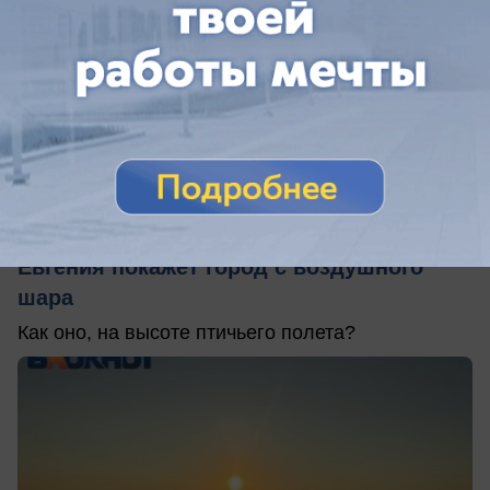
сегодня в 08:28
0
Общество
Над Волжским — как птица: журналист
Евгения покажет город с воздушного
шара
Как оно, на высоте птичьего полета?