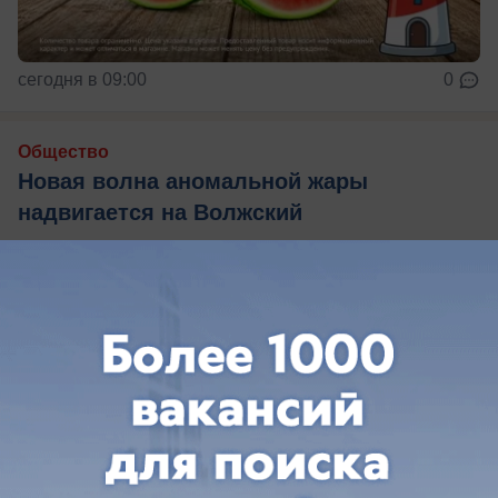
сегодня в 09:00
0
Общество
Новая волна аномальной жары
надвигается на Волжский
Прогноз