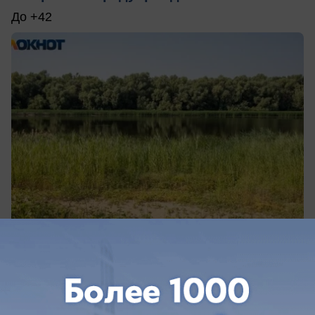
До +42
вчера в 14:25
0
Общество