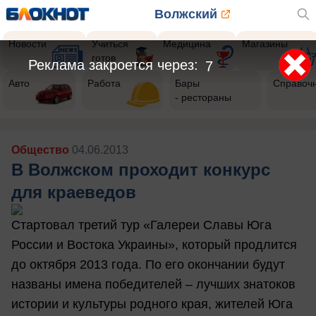
Волжский
Новости
Учиться
Медицина
Магазины
готов
Реклама закроется через:
4
Авто
Работа
Бары
Справоч
- рестораны
Общество
04.06.2013
В Волжском проходит конкурс
для краеведов
Стартовал третий тур «Галереи Славы Юга
России и Востока Украины», который продлится
до октября 2013 года. По его окончании будут
названы имена победителей – лучших знатоков
истории и культуры родного края, жителей Юга