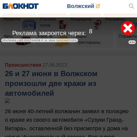
Волжский
Новости
Учиться
Медицина
Магазины
готов
5
Реклама закроется через:
Авто
Работа
Бары
Справоч
РЕКЛАМА • ИП РУСТАМОВ Р. А. ИНН 343516870293
- рестораны
Происшествия
27.06.2013
26 и 27 июня в Волжском
произошли две кражи из
автомобилей
26 июня 40-летний волжанин заявил в полицию
о краже из своего автомобиля «Сузуки Гранд-
Витара», оставленной без присмотра у дома на