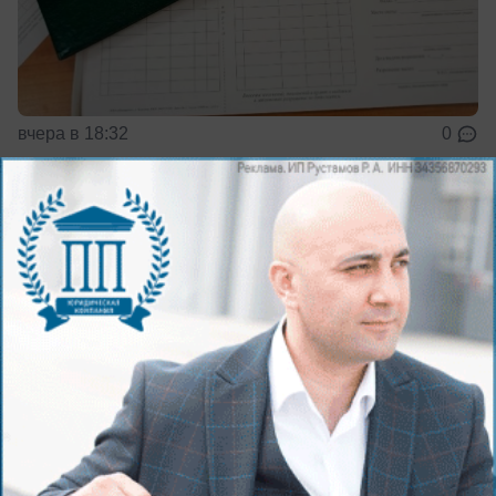
вчера в 18:32
0
Общество
Для болельщиков из Волжского пустят
дополнительную электричку после
матча
Расписание изменится 9 августа