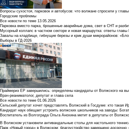
Вопросы сухостоя, парковок и автобусов: что волжане спросили у главы 
Городские проблемы
Все новости по теме
13.05.2026
Парковка вместо парка, брошенные аварийные дома, свет в СНТ и разб
Мусорный коллапс в частном секторе и новая маршрутка: ответы главы
Завалы на кладбище, гибнущие березы и крик души микрорайонов: «Бло
Выборы в ГД-2026
Праймериз ЕР завершились: определены кандидаты от Волжского на вы
Врач-реаниматолог, депутат и глава села
Все новости по теме
01.06.2026
Сельский депутат хочет представлять Волжский в Госдуме: кто такая 
Кандидат наук обещает устроить волжских школьников на заводы: Бога
Воспитатель из Волгограда Ольга Анохина метит в депутаты от Волжско
В Волжском установили антивандальные столы для настольного тенниса:
Парк «Новый город» в Волжском: благоустройство завершено досрочно —