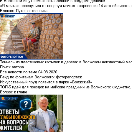
В Волжском ищут семью оставленной в роддоме девочке
«Я мечтаю проснуться от поцелуя мамы»: откровения 14-летней сироты 
Блокнот Путешественника
Тоннель из пластиковых бутылок и дерева: в Волжском неизвестный ма
Поиск автора
Все новости по теме
04.08.2026
Рейд по фонтанам Волжского: фоторепортаж
Искусственный пруд появится в парке «Волжский»
ТОП-5 идей для поездок на майские праздники из Волжского: бюджетно,
Вопрос к главе