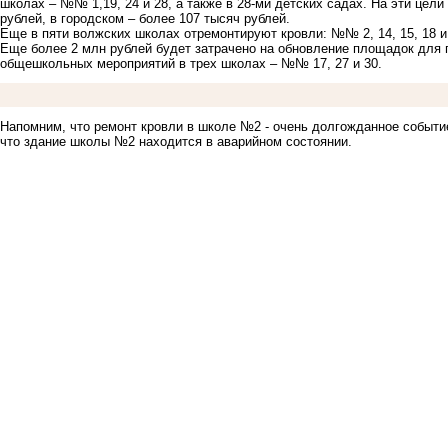
школах – №№ 1,19, 24 и 28, а также в 28-ми детских садах. На эти цел
рублей, в городском – более 107 тысяч рублей.
Еще в пяти волжских школах отремонтируют кровли: №№ 2, 14, 15, 18 и 
Еще более 2 млн рублей будет затрачено на обновление площадок для 
общешкольных мероприятий в трех школах – №№ 17, 27 и 30.
Напомним, что ремонт кровли в школе №2 -
очень долгожданное событи
что
здание школы №2 находится в аварийном состоянии
.