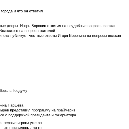
города и что он ответил
итые дворы: Игорь Воронин ответил на неудобные вопросы волжан
 Волжского на вопросы жителей
кнот» публикует честные ответы Игоря Воронина на вопросы волжан
боры в Госдуму
Ирина Паршева
тырёв представил программу на праймериз
го с поддержкой президента и губернатора
 первые игроки уже оп...
 что появилось для го...