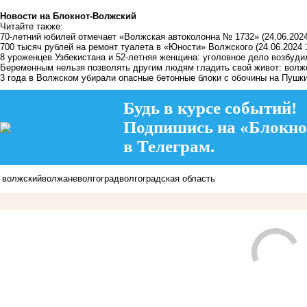
Новости на Блoкнoт-Волжский
Читайте также:
70-летний юбилей отмечает «Волжская автоколонна № 1732»
(24.06.2024
700 тысяч рублей на ремонт туалета в «Юности» Волжского
(24.06.2024 
8 уроженцев Узбекистана и 52-летняя женщина: уголовное дело возбуд
Беременным нельзя позволять другим людям гладить свой живот: волжс
3 года в Волжском убирали опасные бетонные блоки с обочины на Пушк
Будь в курсе событий!
Подпишись на «Блокно
в Телеграм.
волжский
волжане
волгоград
волгоградская область