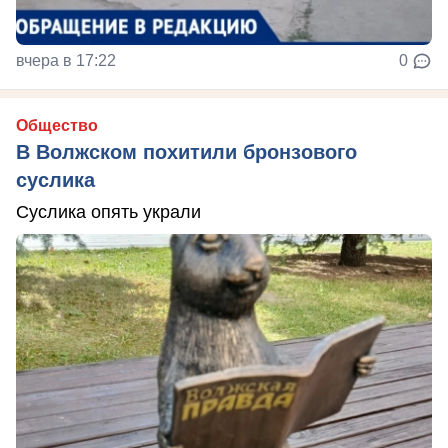
вчера в 17:22
0
Общество
В Волжском похитили бронзового
суслика
Суслика опять украли