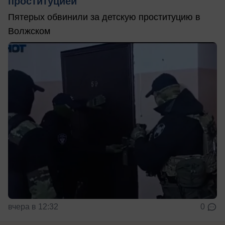
проституцией
Пятерых обвинили за детскую проституцию в
Волжском
вчера в 12:32
0