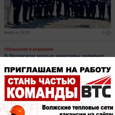
вчера в 16:28
0
Обращение в редакцию
В Волжском жилые квартиры заливает
во время дождя: УК «Лада Дом»
бездействует
Потоп 4-ый месяц