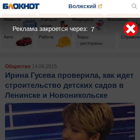
Волжский
Новости
Учиться
Медицина
Магазины
готов
Реклама закроется через:
5
Авто
Работа
Бары
Справоч
- рестораны
Общество
14.09.2015
Ирина Гусева проверила, как идет
строительство детских садов в
Ленинске и Новоникольске