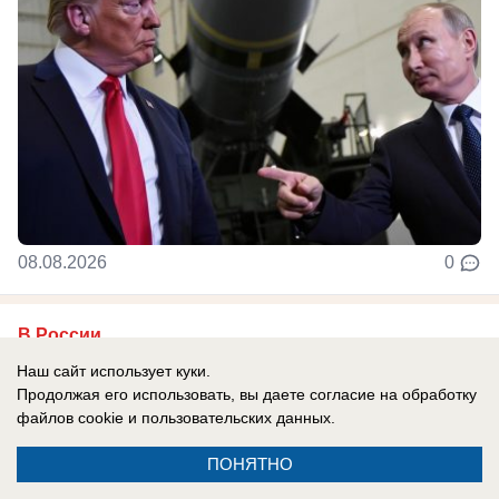
08.08.2026
0
В России
Сербия поддерживает Украину: Вучич
Наш сайт использует куки.
радостно встретил Зеленского и
Продолжая его использовать, вы даете согласие на обработку
файлов cookie
и пользовательских данных.
подписал с ним меморандум «о
взаимопонимании»
ПОНЯТНО
Сербия, традиционно считающаяся братской