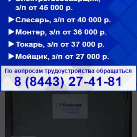
Общество
Администрация Волжского
опубликовала памятку о действиях при
сигнале «Ракетная опасность»
В укратие пойдем?