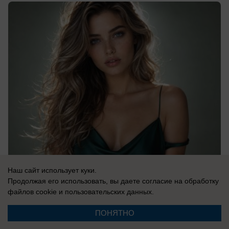
08.08.2026
0
Наш сайт использует куки.
Продолжая его использовать, вы даете согласие на обработку
файлов cookie
и пользовательских данных.
В России
ПОНЯТНО
Одесса в огне: ВС РФ уничтожают