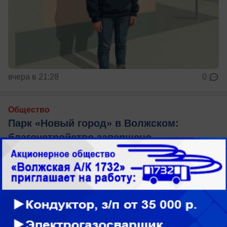
вчера в 21:28
0
Общество
Парк «Новый город» в Волжском:
благоустройство завершено
досрочно — что появилось для горожан
Парк "Новый город" уже готов
вчера в 20:32
1