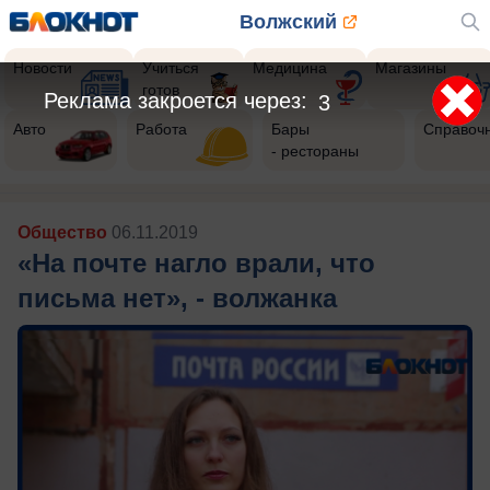
Волжский
Новости
Учиться
Медицина
Магазины
готов
Авто
Работа
Бары
Справоч
- рестораны
Общество
06.11.2019
«На почте нагло врали, что
письма нет», - волжанка