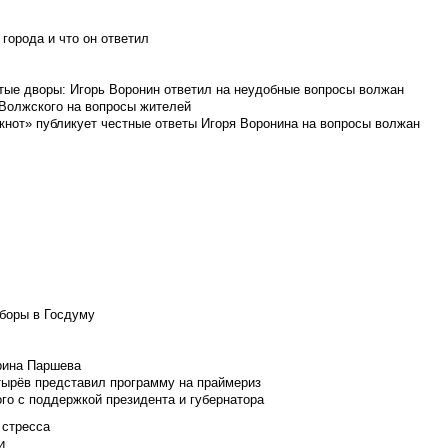
города и что он ответил
итые дворы: Игорь Воронин ответил на неудобные вопросы волжан
 Волжского на вопросы жителей
кнот» публикует честные ответы Игоря Воронина на вопросы волжан
боры в Госдуму
Ирина Паршева
тырёв представил программу на праймериз
го с поддержкой президента и губернатора
 стресса
и