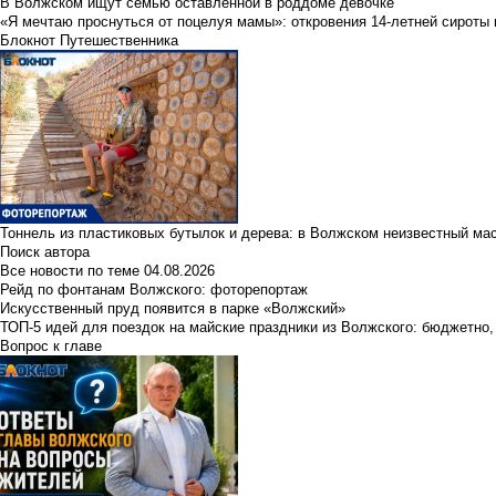
В Волжском ищут семью оставленной в роддоме девочке
«Я мечтаю проснуться от поцелуя мамы»: откровения 14-летней сироты 
Блокнот Путешественника
Тоннель из пластиковых бутылок и дерева: в Волжском неизвестный ма
Поиск автора
Все новости по теме
04.08.2026
Рейд по фонтанам Волжского: фоторепортаж
Искусственный пруд появится в парке «Волжский»
ТОП-5 идей для поездок на майские праздники из Волжского: бюджетно,
Вопрос к главе