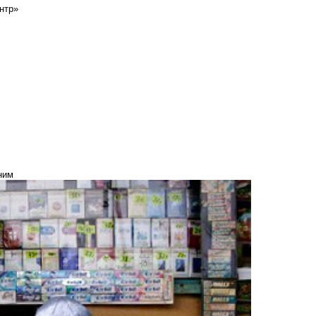
нтр»
ним