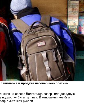
о павильона в продаже несовершеннолетним
вильонов на севере Волгограда совершила досадную
у подростку бутылку пива. В отношении нее был
раф в 30 тысяч рублей.