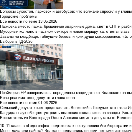
Вопросы сухостоя, парковок и автобусов: что волжане спросили у главы 
Городские проблемы
Все новости по теме
13.05.2026
Парковка вместо парка, брошенные аварийные дома, свет в СНТ и разб
Мусорный коллапс в частном секторе и новая маршрутка: ответы главы
Завалы на кладбище, гибнущие березы и крик души микрорайонов: «Бло
Выборы в ГД-2026
Праймериз ЕР завершились: определены кандидаты от Волжского на вы
Врач-реаниматолог, депутат и глава села
Все новости по теме
01.06.2026
Сельский депутат хочет представлять Волжский в Госдуме: кто такая 
Кандидат наук обещает устроить волжских школьников на заводы: Бога
Воспитатель из Волгограда Ольга Анохина метит в депутаты от Волжско
10–11 класс в «Годографе»: подготовка к поступлению без бюрократии и
Море, дача или работа? Волжане поделились своими летними историям