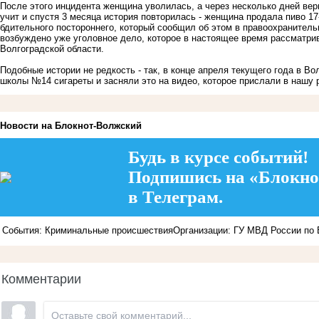
После этого инцидента женщина уволилась, а через несколько дней вер
учит и спустя 3 месяца история повторилась - женщина продала пиво 17
бдительного постороннего, который сообщил об этом в правоохранител
возбуждено уже уголовное дело, которое в настоящее время рассматри
Волгоградской области.
Подобные истории не редкость - так, в конце апреля текущего года в В
школы №14 сигареты и засняли это на видео
, которое прислали в нашу 
Новости на Блoкнoт-Волжский
Будь в курсе событий!
Подпишись на «Блокно
в Телеграм.
События: Криминальные происшествия
Организации: ГУ МВД России по 
Комментарии