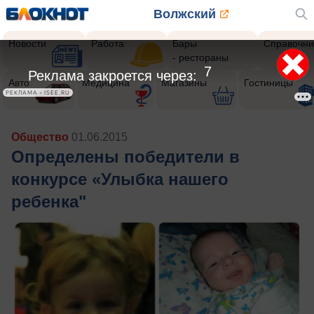
Волжский
Новости
Работа
Бары
Справочни
- рестораны
5
Реклама закроется через:
Авто
Медицина
Магазины
Гостиницы
РЕКЛАМА • ISEE.RU
Общество
01.06.2015
Определены победители в
конкурсе «Улыбка нашего
ребенка"