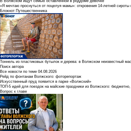
В Волжском ищут семью оставленной в роддоме девочке
«Я мечтаю проснуться от поцелуя мамы»: откровения 14-летней сироты 
Блокнот Путешественника
Тоннель из пластиковых бутылок и дерева: в Волжском неизвестный ма
Поиск автора
Все новости по теме
04.08.2026
Рейд по фонтанам Волжского: фоторепортаж
Искусственный пруд появится в парке «Волжский»
ТОП-5 идей для поездок на майские праздники из Волжского: бюджетно,
Вопрос к главе