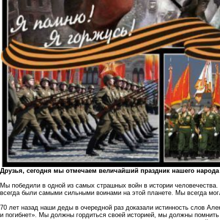
Друзья, сегодня мы отмечаем величайший праздник нашего народа 
Мы победили в одной из самых страшных войн в истории человечества. 
всегда были самыми сильными воинами на этой планете. Мы всегда мог
70 лет назад наши деды в очередной раз доказали истинность слов Алек
и погибнет». Мы должны гордиться своей историей, мы должны помнить 