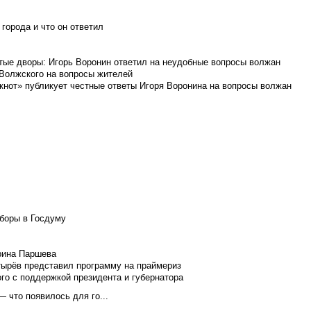
города и что он ответил
итые дворы: Игорь Воронин ответил на неудобные вопросы волжан
 Волжского на вопросы жителей
кнот» публикует честные ответы Игоря Воронина на вопросы волжан
боры в Госдуму
Ирина Паршева
тырёв представил программу на праймериз
го с поддержкой президента и губернатора
 что появилось для го...