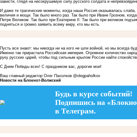
зависти, глядя на несокрушимую силу русского солдата и непревзойден
И даже те трагические моменты, когда наша Россия оказывалась слаба,
величия и мощи. Так было много раз. Так было при Иване Грозном, когд
Петре Великом. Так было при Екатерине II. Так было при великом подъ
подняться и громко заявить всему миру, кто мы есть.
Пусть все знают: мы никогда ни на кого не шли войной, но мы всегда б
Именно так прирастала Российская империя. Огромное количество наро
руку русских царей, чтобы под сильным крылом России найти спокойств
С Днем Победы всех! С праздником вас, дорогие мои!
Ваш главный редактор Олег Пахолков @olegpaholkov
Новости на Блoкнoт-Волжский
Будь в курсе событий!
Подпишись на «Блокно
в Телеграм.