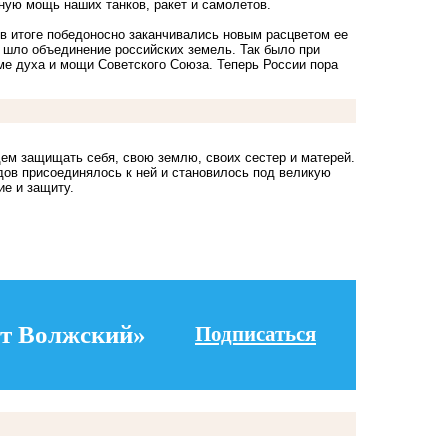
ную мощь наших танков, ракет и самолетов.
 в итоге победоносно заканчивались новым расцветом ее
а шло объединение российских земель. Так было при
еме духа и мощи Советского Союза. Теперь России пора
удем защищать себя, свою землю, своих сестер и матерей.
дов присоединялось к ней и становилось под великую
ие и защиту.
т Волжский»
Подписаться