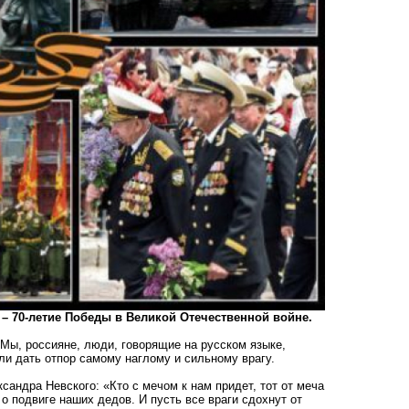
– 70-летие Победы в Великой Отечественной войне.
Мы, россияне, люди, говорящие на русском языке,
ли дать отпор самому наглому и сильному врагу.
сандра Невского: «Кто с мечом к нам придет, тот от меча
о подвиге наших дедов. И пусть все враги сдохнут от