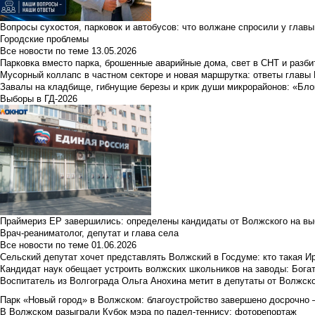
Вопросы сухостоя, парковок и автобусов: что волжане спросили у главы 
Городские проблемы
Все новости по теме
13.05.2026
Парковка вместо парка, брошенные аварийные дома, свет в СНТ и разб
Мусорный коллапс в частном секторе и новая маршрутка: ответы главы
Завалы на кладбище, гибнущие березы и крик души микрорайонов: «Бло
Выборы в ГД-2026
Праймериз ЕР завершились: определены кандидаты от Волжского на вы
Врач-реаниматолог, депутат и глава села
Все новости по теме
01.06.2026
Сельский депутат хочет представлять Волжский в Госдуме: кто такая 
Кандидат наук обещает устроить волжских школьников на заводы: Бога
Воспитатель из Волгограда Ольга Анохина метит в депутаты от Волжско
Парк «Новый город» в Волжском: благоустройство завершено досрочно —
В Волжском разыграли Кубок мэра по падел-теннису: фоторепортаж