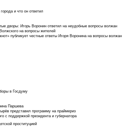
города и что он ответил
итые дворы: Игорь Воронин ответил на неудобные вопросы волжан
 Волжского на вопросы жителей
кнот» публикует честные ответы Игоря Воронина на вопросы волжан
боры в Госдуму
Ирина Паршева
тырёв представил программу на праймериз
го с поддержкой президента и губернатора
детской проституцией