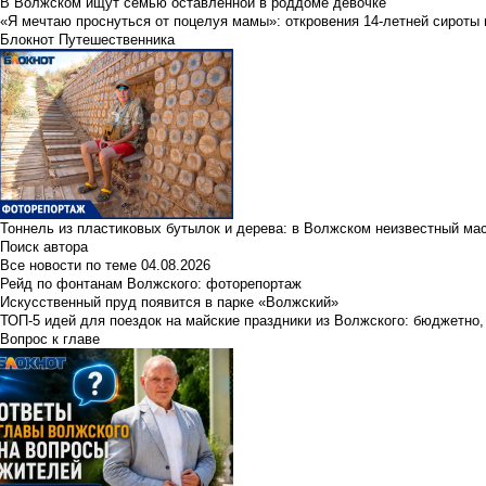
В Волжском ищут семью оставленной в роддоме девочке
«Я мечтаю проснуться от поцелуя мамы»: откровения 14-летней сироты 
Блокнот Путешественника
Тоннель из пластиковых бутылок и дерева: в Волжском неизвестный ма
Поиск автора
Все новости по теме
04.08.2026
Рейд по фонтанам Волжского: фоторепортаж
Искусственный пруд появится в парке «Волжский»
ТОП-5 идей для поездок на майские праздники из Волжского: бюджетно,
Вопрос к главе