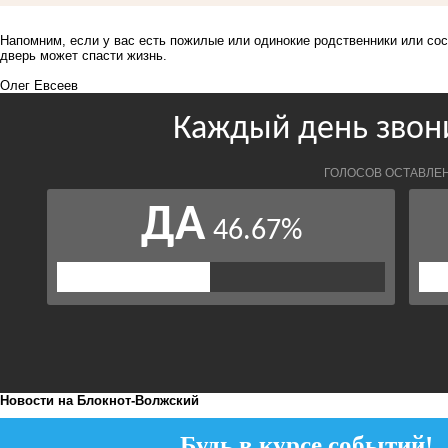
Напомним, если у вас есть пожилые или одинокие родственники или сосе
дверь может спасти жизнь.
Олег Евсеев
Новости на Блoкнoт-Волжский
Будь в курсе событий!