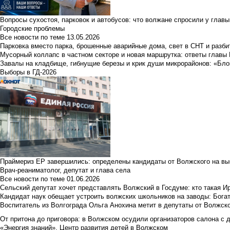
Вопросы сухостоя, парковок и автобусов: что волжане спросили у главы 
Городские проблемы
Все новости по теме
13.05.2026
Парковка вместо парка, брошенные аварийные дома, свет в СНТ и разб
Мусорный коллапс в частном секторе и новая маршрутка: ответы главы
Завалы на кладбище, гибнущие березы и крик души микрорайонов: «Бло
Выборы в ГД-2026
Праймериз ЕР завершились: определены кандидаты от Волжского на вы
Врач-реаниматолог, депутат и глава села
Все новости по теме
01.06.2026
Сельский депутат хочет представлять Волжский в Госдуме: кто такая 
Кандидат наук обещает устроить волжских школьников на заводы: Бога
Воспитатель из Волгограда Ольга Анохина метит в депутаты от Волжско
От притона до приговора: в Волжском осудили организаторов салона с 
«Энергия знаний». Центр развития детей в Волжском