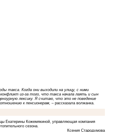
ды такса. Когда они выходили на улицу, с ними
конфликт из-за того, что такса начала лаять и сын
цензурную лексику. Я считаю, что это не поведение
 отношению к пенсионерам,
– рассказала волжанка.
ницы Екатерины Кожемякиной, управляющая компания
отопительного сезона
.
Ксения Стародумова