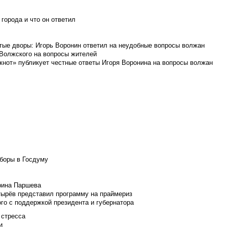
города и что он ответил
итые дворы: Игорь Воронин ответил на неудобные вопросы волжан
 Волжского на вопросы жителей
кнот» публикует честные ответы Игоря Воронина на вопросы волжан
боры в Госдуму
Ирина Паршева
тырёв представил программу на праймериз
го с поддержкой президента и губернатора
 стресса
и