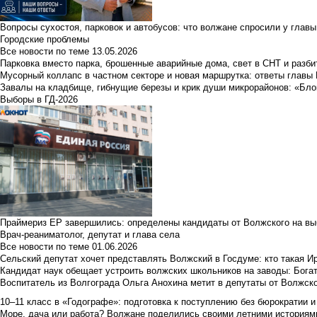
Вопросы сухостоя, парковок и автобусов: что волжане спросили у главы 
Городские проблемы
Все новости по теме
13.05.2026
Парковка вместо парка, брошенные аварийные дома, свет в СНТ и разб
Мусорный коллапс в частном секторе и новая маршрутка: ответы главы
Завалы на кладбище, гибнущие березы и крик души микрорайонов: «Бло
Выборы в ГД-2026
Праймериз ЕР завершились: определены кандидаты от Волжского на вы
Врач-реаниматолог, депутат и глава села
Все новости по теме
01.06.2026
Сельский депутат хочет представлять Волжский в Госдуме: кто такая 
Кандидат наук обещает устроить волжских школьников на заводы: Бога
Воспитатель из Волгограда Ольга Анохина метит в депутаты от Волжско
10–11 класс в «Годографе»: подготовка к поступлению без бюрократии и
Море, дача или работа? Волжане поделились своими летними историям