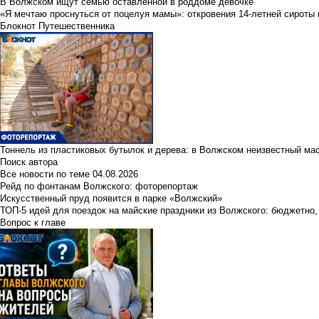
В Волжском ищут семью оставленной в роддоме девочке
«Я мечтаю проснуться от поцелуя мамы»: откровения 14-летней сироты 
Блокнот Путешественника
Тоннель из пластиковых бутылок и дерева: в Волжском неизвестный ма
Поиск автора
Все новости по теме
04.08.2026
Рейд по фонтанам Волжского: фоторепортаж
Искусственный пруд появится в парке «Волжский»
ТОП-5 идей для поездок на майские праздники из Волжского: бюджетно,
Вопрос к главе