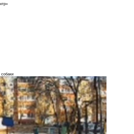
нтр»
 собаки