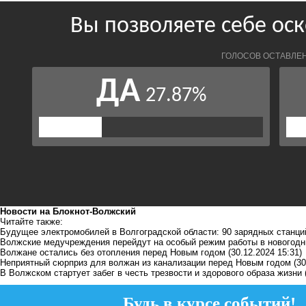
Новости на Блoкнoт-Волжский
Читайте также:
Будущее электромобилей в Волгоградской области: 90 зарядных станци
Волжские медучреждения перейдут на особый режим работы в новогодн
Волжане остались без отопления перед Новым годом
(30.12.2024 15:31)
Неприятный сюрприз для волжан из канализации перед Новым годом
(30
В Волжском стартует забег в честь трезвости и здорового образа жизни
Будь в курсе событий!