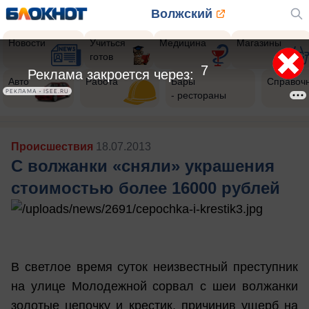
Волжский
Новости
Учиться
Медицина
Магазины
готов
5
Реклама закроется через:
Авто
Работа
Бары
Справоч
РЕКЛАМА • ISEE.RU
- рестораны
Происшествия
18.07.2013
С волжанки «сняли» украшения
стоимостью более 16000 рублей
В светлое время суток неизвестный преступник
на улице Молодежной сорвал с шеи волжанки
золотые цепочку и крестик, причинив ущерб на