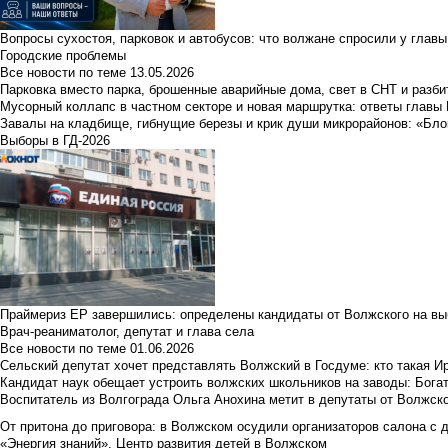
Вопросы сухостоя, парковок и автобусов: что волжане спросили у главы 
Городские проблемы
Все новости по теме
13.05.2026
Парковка вместо парка, брошенные аварийные дома, свет в СНТ и разб
Мусорный коллапс в частном секторе и новая маршрутка: ответы главы
Завалы на кладбище, гибнущие березы и крик души микрорайонов: «Бло
Выборы в ГД-2026
Праймериз ЕР завершились: определены кандидаты от Волжского на вы
Врач-реаниматолог, депутат и глава села
Все новости по теме
01.06.2026
Сельский депутат хочет представлять Волжский в Госдуме: кто такая 
Кандидат наук обещает устроить волжских школьников на заводы: Бога
Воспитатель из Волгограда Ольга Анохина метит в депутаты от Волжско
От притона до приговора: в Волжском осудили организаторов салона с 
«Энергия знаний». Центр развития детей в Волжском