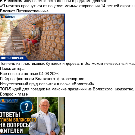
В Волжском ищут семью оставленной в роддоме девочке
«Я мечтаю проснуться от поцелуя мамы»: откровения 14-летней сироты 
Блокнот Путешественника
Тоннель из пластиковых бутылок и дерева: в Волжском неизвестный ма
Поиск автора
Все новости по теме
04.08.2026
Рейд по фонтанам Волжского: фоторепортаж
Искусственный пруд появится в парке «Волжский»
ТОП-5 идей для поездок на майские праздники из Волжского: бюджетно,
Вопрос к главе