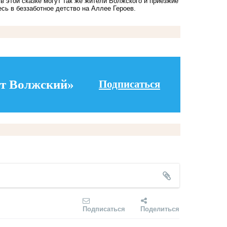
в этой сказке могут так же жители Волжского и приезжие
есь в беззаботное детство на Аллее Героев.
т Волжский»
Подписаться
Подписаться
Поделиться