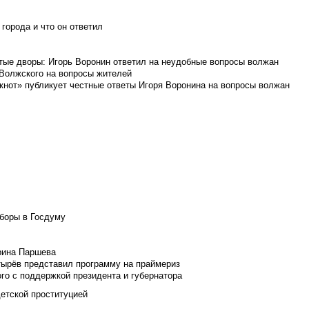
города и что он ответил
итые дворы: Игорь Воронин ответил на неудобные вопросы волжан
 Волжского на вопросы жителей
кнот» публикует честные ответы Игоря Воронина на вопросы волжан
боры в Госдуму
Ирина Паршева
тырёв представил программу на праймериз
го с поддержкой президента и губернатора
детской проституцией