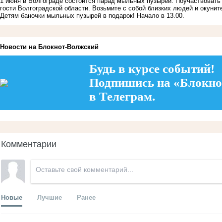
1 июня в Волгограде состоится парад мыльных пузырей. Поучаствовать 
гости Волгоградской области. Возьмите с собой близких людей и окунит
Детям баночки мыльных пузырей в подарок! Начало в 13.00.
Новости на Блoкнoт-Волжский
Будь в курсе событий!
Подпишись на «Блокно
в Телеграм.
Комментарии
Новые
Лучшие
Ранее