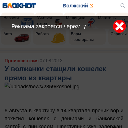
Волжский
Новости
Учиться
Медицина
Магазины
готов
Реклама закроется через:
5
Авто
Работа
Бары
Справоч
- рестораны
Происшествия
07.08.2013
У волжанки стащили кошелек
прямо из квартиры
6 августа в квартиру в 14 квартале проник вор и
похитил кошелек с деньгами и банковской
картой с пин-кодом. Преступник уже задержан.