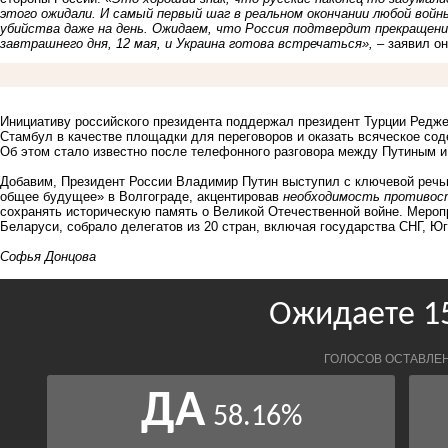
этого ожидали. И самый первый шаг в реальном окончании любой вой
убийства даже на день. Ожидаем, что Россия подтвердит прекращение 
завтрашнего дня, 12 мая, и Украина готова встречаться»,
– заявил он
Инициативу российского президента поддержал президент Турции Редже
Стамбул в качестве площадки для переговоров и оказать всяческое соде
Об этом стало известно после телефонного разговора между Путиным и
Добавим, Президент России Владимир Путин выступил с ключевой реч
общее будущее» в Волгограде, акцентировав
необходимость противос
сохранять историческую память о Великой Отечественной войне. Мероп
Беларуси, собрало делегатов из 20 стран, включая государства СНГ, Ю
Софья Донцова