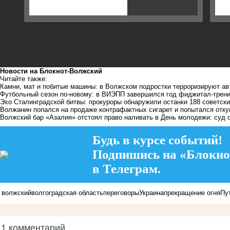
Новости на Блoкнoт-Волжский
Читайте также:
Камни, мат и побитые машины: в Волжском подростки терроризируют а
Футбольный сезон по-новому: в ВИЭПП завершился год фиджитал-трен
Эхо Сталинградской битвы: прокуроры обнаружили останки 188 советск
Волжанин попался на продаже контрафактных сигарет и попытался отку
Волжский бар «Азалия» отстоял право наливать в День молодежи: суд
Будь в курсе событий!
Подпишись на «Блокно
в Телеграм.
волжский
волгоградская область
переговоры
Украина
прекращение огня
Пу
1 комментарий