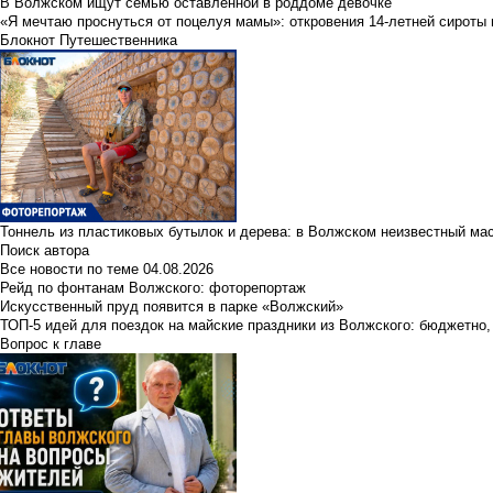
В Волжском ищут семью оставленной в роддоме девочке
«Я мечтаю проснуться от поцелуя мамы»: откровения 14-летней сироты 
Блокнот Путешественника
Тоннель из пластиковых бутылок и дерева: в Волжском неизвестный ма
Поиск автора
Все новости по теме
04.08.2026
Рейд по фонтанам Волжского: фоторепортаж
Искусственный пруд появится в парке «Волжский»
ТОП-5 идей для поездок на майские праздники из Волжского: бюджетно,
Вопрос к главе