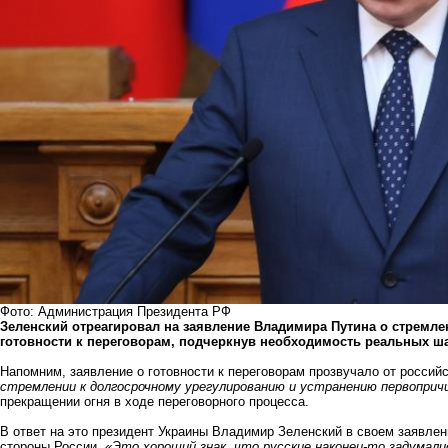
Фото: Администрация Президента РФ
Зеленский отреагировал на заявление Владимира Путина о стремл
готовности к переговорам, подчеркнув необходимость реальных ш
Напомним, заявление о готовности к переговорам прозвучало от россий
стремлении к долгосрочному урегулированию и устранению первоприч
прекращении огня в ходе переговорного процесса.
В ответ на это президент Украины Владимир Зеленский в своем заявле
стороны России.
«Это хороший знак, что русские наконец-то задумалис