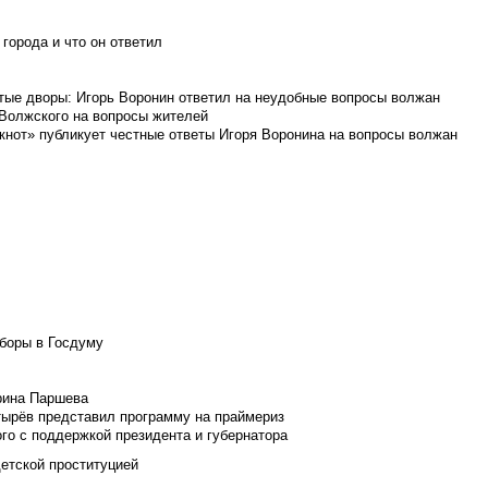
города и что он ответил
итые дворы: Игорь Воронин ответил на неудобные вопросы волжан
 Волжского на вопросы жителей
кнот» публикует честные ответы Игоря Воронина на вопросы волжан
боры в Госдуму
Ирина Паршева
тырёв представил программу на праймериз
го с поддержкой президента и губернатора
детской проституцией