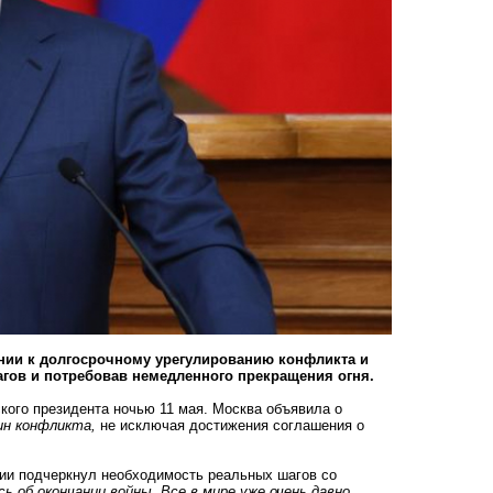
ении к долгосрочному урегулированию конфликта и
агов и потребовав немедленного прекращения огня.
ского президента ночью 11 мая. Москва объявила о
ин конфликта,
не исключая достижения соглашения о
нии подчеркнул необходимость реальных шагов со
ь об окончании войны. Все в мире уже очень давно