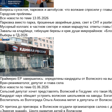
Вопросы сухостоя, парковок и автобусов: что волжане спросили у главы 
Городские проблемы
Все новости по теме
13.05.2026
Парковка вместо парка, брошенные аварийные дома, свет в СНТ и разб
Мусорный коллапс в частном секторе и новая маршрутка: ответы главы
Завалы на кладбище, гибнущие березы и крик души микрорайонов: «Бло
Выборы в ГД-2026
Праймериз ЕР завершились: определены кандидаты от Волжского на вы
Врач-реаниматолог, депутат и глава села
Все новости по теме
01.06.2026
Сельский депутат хочет представлять Волжский в Госдуме: кто такая 
Кандидат наук обещает устроить волжских школьников на заводы: Бога
Воспитатель из Волгограда Ольга Анохина метит в депутаты от Волжско
От притона до приговора: в Волжском осудили организаторов салона с 
«Энергия знаний». Центр развития детей в Волжском