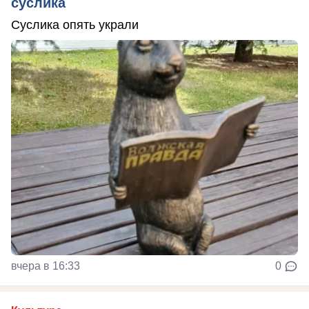
суслика
Суслика опять украли
вчера в 16:33
0