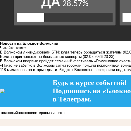
Новости на Блoкнoт-Волжский
Читайте также:
В Волжском ликвидировали БТИ: куда теперь обращаться жителям
(02.
Волжан приглашают на бесплатные концерты
(02.07.2026 20:23)
В Волжском впервые пройдет семейный фестиваль «Ромашковое счаст
«Никто не забыт»: в Волжском сотни горожан пришли поклониться воин
118 миллионов на старые долги: бюджет Волжского перекроили под тек
Будь в курсе событий!
Подпишись на «Блокно
в Телеграм.
волжский
волжане
ветераны
выплаты