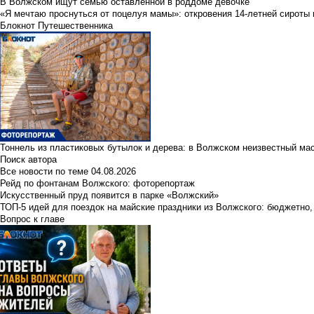
В Волжском ищут семью оставленной в роддоме девочке
«Я мечтаю проснуться от поцелуя мамы»: откровения 14-летней сироты 
Блокнот Путешественника
Тоннель из пластиковых бутылок и дерева: в Волжском неизвестный ма
Поиск автора
Все новости по теме
04.08.2026
Рейд по фонтанам Волжского: фоторепортаж
Искусственный пруд появится в парке «Волжский»
ТОП-5 идей для поездок на майские праздники из Волжского: бюджетно,
Вопрос к главе