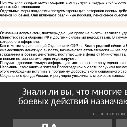
При желании ветеран может сохранить эти услуги в натуральной форме 
денежной компенсации.
Отдельные меры поддержки предусмотрены для ветеранов боевых дейст
членов их семей. Они включают различные пособия, пенсионное обеспеч
Основным документом, подтверждающим право на льготы, является удо
Министерством обороны РФ и другими силовыми ведомствами. В случае
которое его оформило.
Как отметил управляющий Отделением СФР по Волгоградской области 
ежемесячную денежную выплату, назначаются автоматически — без под
гражданина в боевых действиях, поступающие в фонд от Министерства 
и пенсии ветеранов ежегодно индексируются.
Получить дополнительную информацию можно по телефону единого контак
Напомним, самозанятые жители Волгоградской области
получили возмо
этого необходимо вступить в программу добровольного социального стр
Социального фонда России, и регулярно уплачивать страховые взносы.