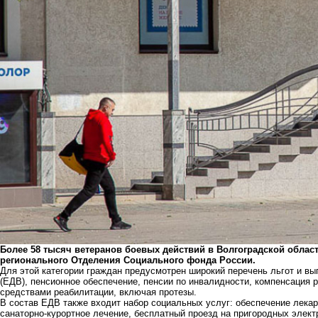
Более 58 тысяч ветеранов боевых действий в Волгоградской обла
регионального Отделения Социального фонда России.
Для этой категории граждан предусмотрен широкий перечень льгот и в
(ЕДВ), пенсионное обеспечение, пенсии по инвалидности, компенсация 
средствами реабилитации, включая протезы.
В состав ЕДВ также входит набор социальных услуг: обеспечение лека
санаторно-курортное лечение, бесплатный проезд на пригородных элект