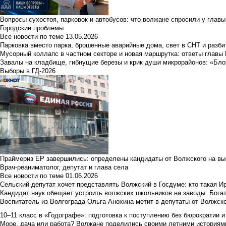
Вопросы сухостоя, парковок и автобусов: что волжане спросили у главы 
Городские проблемы
Все новости по теме
13.05.2026
Парковка вместо парка, брошенные аварийные дома, свет в СНТ и разб
Мусорный коллапс в частном секторе и новая маршрутка: ответы главы
Завалы на кладбище, гибнущие березы и крик души микрорайонов: «Бло
Выборы в ГД-2026
Праймериз ЕР завершились: определены кандидаты от Волжского на вы
Врач-реаниматолог, депутат и глава села
Все новости по теме
01.06.2026
Сельский депутат хочет представлять Волжский в Госдуме: кто такая 
Кандидат наук обещает устроить волжских школьников на заводы: Бога
Воспитатель из Волгограда Ольга Анохина метит в депутаты от Волжско
10–11 класс в «Годографе»: подготовка к поступлению без бюрократии и
Море, дача или работа? Волжане поделились своими летними историям