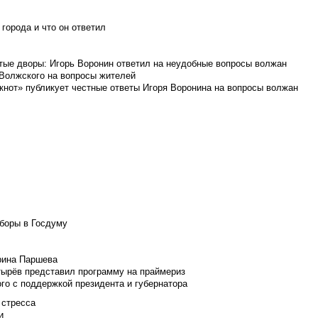
города и что он ответил
итые дворы: Игорь Воронин ответил на неудобные вопросы волжан
 Волжского на вопросы жителей
кнот» публикует честные ответы Игоря Воронина на вопросы волжан
боры в Госдуму
Ирина Паршева
тырёв представил программу на праймериз
го с поддержкой президента и губернатора
 стресса
и