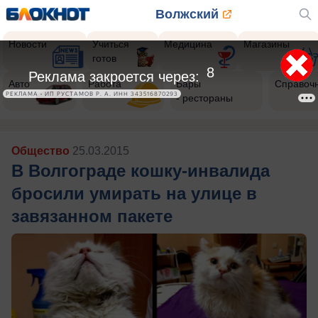
Волжский
Новости
Учиться
Медицина
Магазины
готов
5
Реклама закроется через:
Авто
Работа
Бары
Справоч
РЕКЛАМА • ИП РУСТАМОВ Р. А. ИНН 343516870293
- рестораны
Общество
25.03.2015
В Волгограде кошку-инвалида
бросили умирать на улице в
завязанном пакете