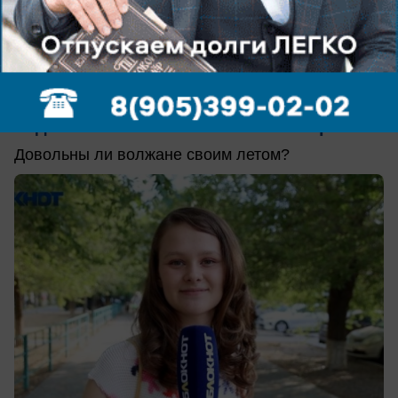
сегодня в 13:27
0
Общество
Море, дача или работа? Волжане
поделились своими летними историями
Довольны ли волжане своим летом?