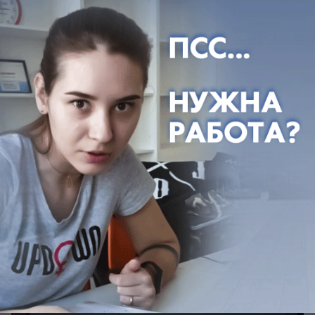
вчера в 20:32
1
Общество
Администрация Волжского
опубликовала памятку о действиях при
сигнале «Ракетная опасность»
В укратие пойдем?