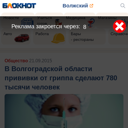
Волжский
Новости
Учиться
Медицина
Магазины
готов
Реклама закроется через:
5
Авто
Работа
Бары
Справоч
- рестораны
Общество
21.09.2015
В Волгоградской области
прививки от гриппа сделают 780
тысячи человек