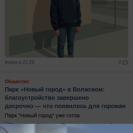
вчера в 21:28
0
Общество
Парк «Новый город» в Волжском:
благоустройство завершено
досрочно — что появилось для горожан
Парк "Новый город" уже готов