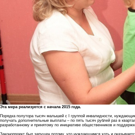
Эта мера реализуется с начала 2015 года.
Порядка полутора тысяч малышей с I группой инвалидности, нуждающие
получать дополнительные выплаты – по пять тысяч рублей раз в кварта
разработанному и принятому по инициативе общественников и поддержк
Законопроект был запущен потому, что нуждающимся хоть и оказывает