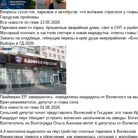
Вопросы сухостоя, парковок и автобусов: что волжане спросили у главы 
Городские проблемы
Все новости по теме
13.05.2026
Парковка вместо парка, брошенные аварийные дома, свет в СНТ и разб
Мусорный коллапс в частном секторе и новая маршрутка: ответы главы
Завалы на кладбище, гибнущие березы и крик души микрорайонов: «Бло
Выборы в ГД-2026
Праймериз ЕР завершились: определены кандидаты от Волжского на вы
Врач-реаниматолог, депутат и глава села
Все новости по теме
01.06.2026
Сельский депутат хочет представлять Волжский в Госдуме: кто такая 
Кандидат наук обещает устроить волжских школьников на заводы: Бога
Воспитатель из Волгограда Ольга Анохина метит в депутаты от Волжско
4,4 миллиона выделили на обустройство платных парковок в Волжском
Финансовые тревоги и облегчения: как изменилась ситуация с жалобами