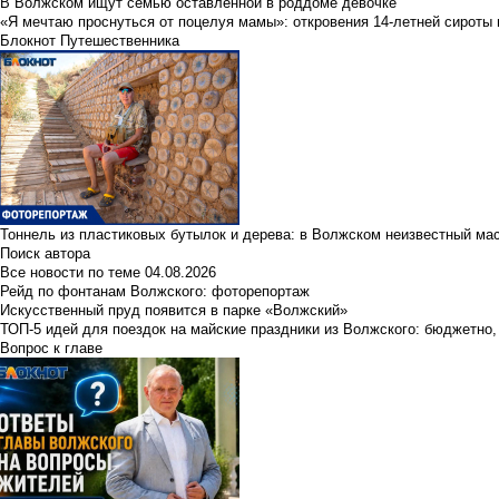
В Волжском ищут семью оставленной в роддоме девочке
«Я мечтаю проснуться от поцелуя мамы»: откровения 14-летней сироты 
Блокнот Путешественника
Тоннель из пластиковых бутылок и дерева: в Волжском неизвестный ма
Поиск автора
Все новости по теме
04.08.2026
Рейд по фонтанам Волжского: фоторепортаж
Искусственный пруд появится в парке «Волжский»
ТОП-5 идей для поездок на майские праздники из Волжского: бюджетно,
Вопрос к главе