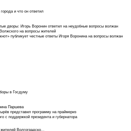
города и что он ответил
итые дворы: Игорь Воронин ответил на неудобные вопросы волжан
 Волжского на вопросы жителей
кнот» публикует честные ответы Игоря Воронина на вопросы волжан
боры в Госдуму
Ирина Паршева
тырёв представил программу на праймериз
го с поддержкой президента и губернатора
 жителей Волгоградско...