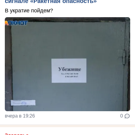
сигнале «Ракетная опасность»
В укратие пойдем?
вчера в 19:26
0