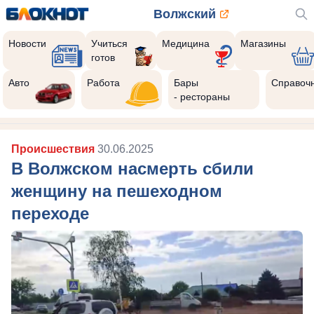
Волжский
Новости
Учиться
Медицина
Магазины
готов
10
Реклама закроется через:
Авто
Работа
Бары
Справоч
РЕКЛАМА • ISEE.RU
- рестораны
Происшествия
30.06.2025
В Волжском насмерть сбили
женщину на пешеходном
переходе