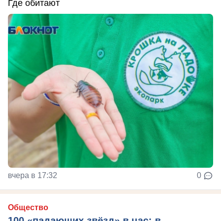
Где обитают
вчера в 17:32
0
Общество
100 «падающих звёзд» в час: в