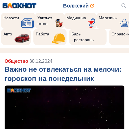
Волжский
Новости
Учиться
Медицина
Магазины
готов
Авто
Работа
Бары
Справоч
- рестораны
Общество
30.12.2024
Важно не отвлекаться на мелочи:
гороскоп на понедельник