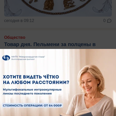
сегодня в 09:12
0
Общество
Товар дня. Пельмени за полцены в
«Вареничной №1»