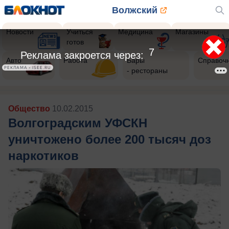
Волжский
Новости
Учиться
Медицина
Магазины
готов
4
Реклама закроется через:
Авто
Работа
Бары
Справоч
РЕКЛАМА • ISEE.RU
- рестораны
Общество
10.02.2015
Волгоградским УФСКН
уничтожено более 200 тысяч доз
наркотиков