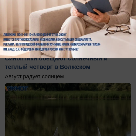
сегодня в 09:00
0
Общество
Синоптики обещают солнечный и
теплый четверг в Волжском
Август радует солнцем