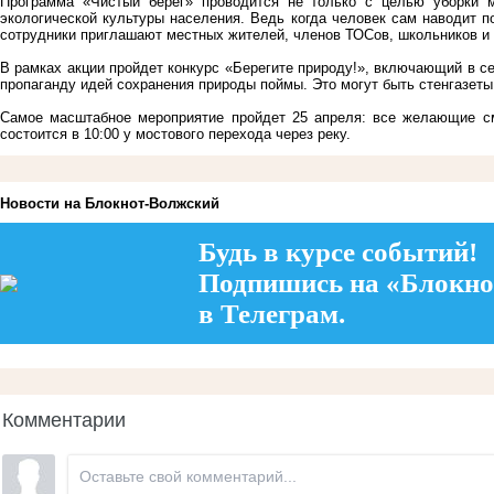
Программа «Чистый берег» проводится не только с целью уборки 
экологической культуры населения. Ведь когда человек сам наводит п
сотрудники приглашают местных жителей, членов ТОСов, школьников и 
В рамках акции пройдет конкурс «Берегите природу!», включающий в се
пропаганду идей сохранения природы поймы. Это могут быть стенгазеты
Самое масштабное мероприятие пройдет 25 апреля: все желающие см
состоится в 10:00 у мостового перехода через реку.
Новости на Блoкнoт-Волжский
Будь в курсе событий!
Подпишись на «Блокно
в Телеграм.
Комментарии