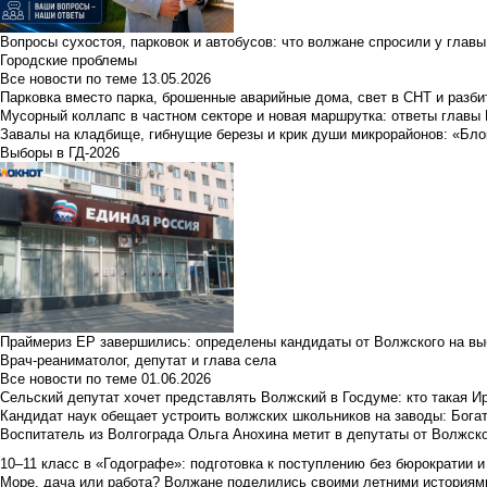
Вопросы сухостоя, парковок и автобусов: что волжане спросили у главы 
Городские проблемы
Все новости по теме
13.05.2026
Парковка вместо парка, брошенные аварийные дома, свет в СНТ и разб
Мусорный коллапс в частном секторе и новая маршрутка: ответы главы
Завалы на кладбище, гибнущие березы и крик души микрорайонов: «Бло
Выборы в ГД-2026
Праймериз ЕР завершились: определены кандидаты от Волжского на вы
Врач-реаниматолог, депутат и глава села
Все новости по теме
01.06.2026
Сельский депутат хочет представлять Волжский в Госдуме: кто такая 
Кандидат наук обещает устроить волжских школьников на заводы: Бога
Воспитатель из Волгограда Ольга Анохина метит в депутаты от Волжско
10–11 класс в «Годографе»: подготовка к поступлению без бюрократии и
Море, дача или работа? Волжане поделились своими летними историям