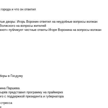
города и что он ответил
итые дворы: Игорь Воронин ответил на неудобные вопросы волжан
 Волжского на вопросы жителей
кнот» публикует честные ответы Игоря Воронина на вопросы волжан
боры в Госдуму
Ирина Паршева
тырёв представил программу на праймериз
го с поддержкой президента и губернатора
 стресса
и