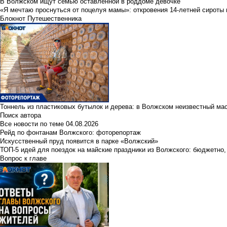
В Волжском ищут семью оставленной в роддоме девочке
«Я мечтаю проснуться от поцелуя мамы»: откровения 14-летней сироты 
Блокнот Путешественника
Тоннель из пластиковых бутылок и дерева: в Волжском неизвестный ма
Поиск автора
Все новости по теме
04.08.2026
Рейд по фонтанам Волжского: фоторепортаж
Искусственный пруд появится в парке «Волжский»
ТОП-5 идей для поездок на майские праздники из Волжского: бюджетно,
Вопрос к главе