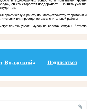
мусора в водоохранных зонах, но и повышения уровня
орядок, он его старается поддерживать. Принять участие
студентов.
бя практическую работу по благоустройству территории и
, листовки или проведение разъяснительной работы.
огут помочь убрать мусор на берегах Ахтубы. Встреча
т Волжский»
Подписаться