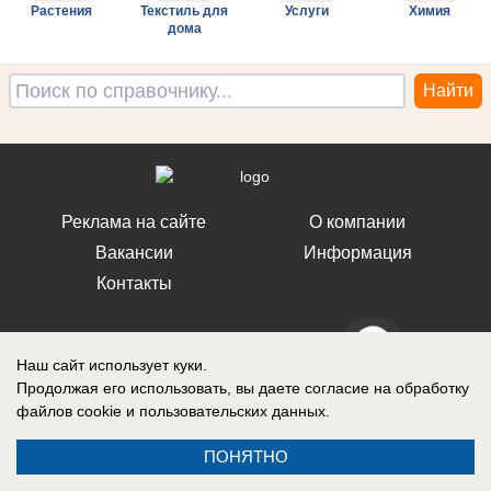
Растения
Текстиль для
Услуги
Химия
дома
Реклама на сайте
О компании
Вакансии
Информация
Контакты
Наш сайт использует куки.
Продолжая его использовать, вы даете согласие на обработку
Свидетельство о регистрации СМИ: Эл № ФС 77-76240, выдано
файлов cookie
и пользовательских данных.
Федеральной службой по надзору в сфере связи, информационных
технологий и массовых коммуникаций (Роскомнадзор) 19 июля 2019 г.
ПОНЯТНО