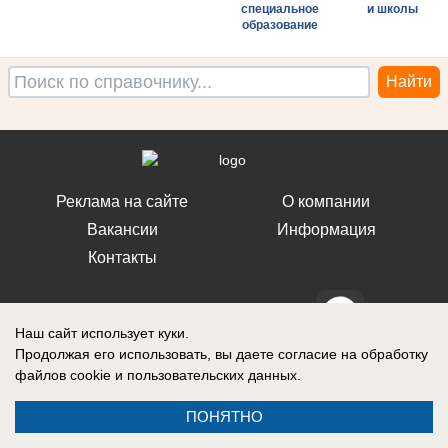
специальное
и школы
образование
Реклама на сайте
О компании
Вакансии
Информация
Контакты
Наш сайт использует куки.
Продолжая его использовать, вы даете согласие на обработку
Свидетельство о регистрации СМИ: Эл № ФС 77-76240, выдано
файлов cookie
и пользовательских данных.
Федеральной службой по надзору в сфере связи, информационных
технологий и массовых коммуникаций (Роскомнадзор) 19 июля 2019 г.
ПОНЯТНО