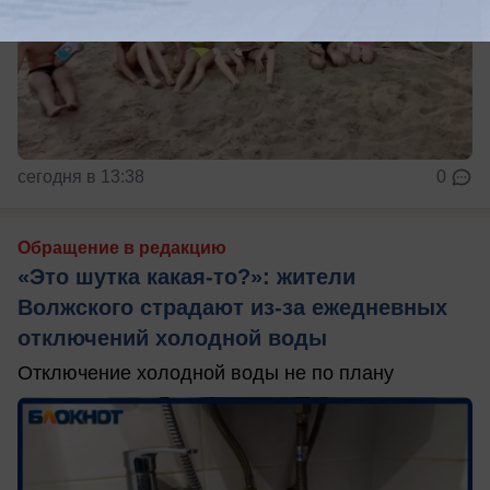
сегодня в 13:38
0
Обращение в редакцию
«Это шутка какая-то?»: жители
Волжского страдают из‑за ежедневных
отключений холодной воды
Отключение холодной воды не по плану