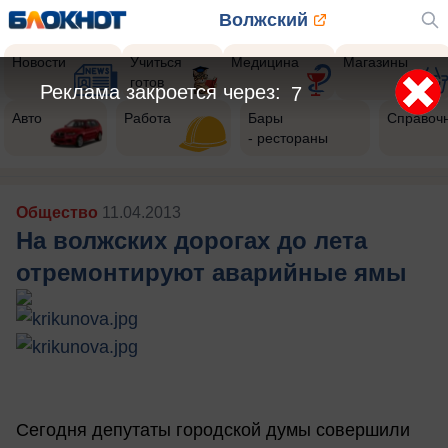
Волжский
Новости
Учиться
Медицина
Магазины
готов
Реклама закроется через:
6
Авто
Работа
Бары
Справоч
- рестораны
Общество
11.04.2013
На волжских дорогах до лета
отремонтируют аварийные ямы
Сегодня депутаты городской думы совершили