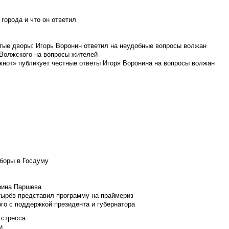
города и что он ответил
итые дворы: Игорь Воронин ответил на неудобные вопросы волжан
 Волжского на вопросы жителей
кнот» публикует честные ответы Игоря Воронина на вопросы волжан
боры в Госдуму
Ирина Паршева
тырёв представил программу на праймериз
го с поддержкой президента и губернатора
 стресса
и