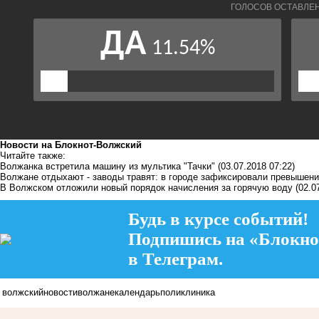
Новости на Блoкнoт-Волжский
Читайте также:
Волжанка встретила машину из мультика "Тачки"
(03.07.2018 07:22)
Волжане отдыхают - заводы травят: в городе зафиксировали превышен
В Волжском отложили новый порядок начисления за горячую воду
(02.0
Будь в курсе событий!
Подпишись на «Блокно
в Телеграм.
волжский
новости
волжане
календарь
поликлиника