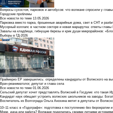
Вопросы сухостоя, парковок и автобусов: что волжане спросили у главы 
Городские проблемы
Все новости по теме
13.05.2026
Парковка вместо парка, брошенные аварийные дома, свет в СНТ и разб
Мусорный коллапс в частном секторе и новая маршрутка: ответы главы
Завалы на кладбище, гибнущие березы и крик души микрорайонов: «Бло
Выборы в ГД-2026
Праймериз ЕР завершились: определены кандидаты от Волжского на вы
Врач-реаниматолог, депутат и глава села
Все новости по теме
01.06.2026
Сельский депутат хочет представлять Волжский в Госдуме: кто такая 
Кандидат наук обещает устроить волжских школьников на заводы: Бога
Воспитатель из Волгограда Ольга Анохина метит в депутаты от Волжско
10–11 класс в «Годографе»: подготовка к поступлению без бюрократии и
Море, дача или работа? Волжане поделились своими летними историям