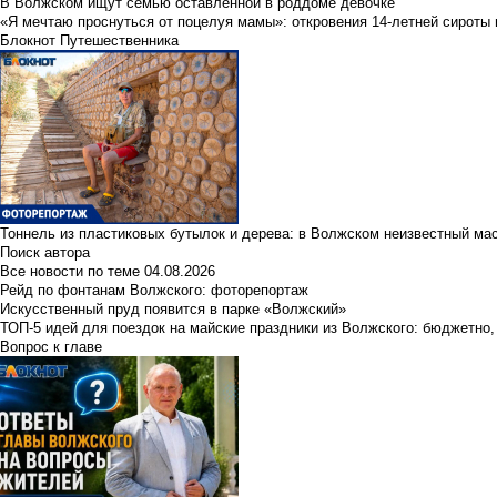
В Волжском ищут семью оставленной в роддоме девочке
«Я мечтаю проснуться от поцелуя мамы»: откровения 14-летней сироты 
Блокнот Путешественника
Тоннель из пластиковых бутылок и дерева: в Волжском неизвестный ма
Поиск автора
Все новости по теме
04.08.2026
Рейд по фонтанам Волжского: фоторепортаж
Искусственный пруд появится в парке «Волжский»
ТОП-5 идей для поездок на майские праздники из Волжского: бюджетно,
Вопрос к главе