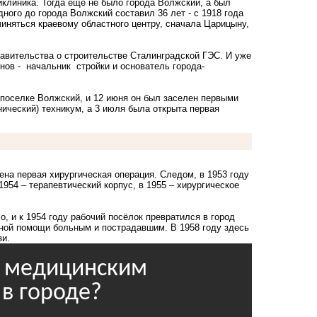
иклиника. Тогда еще не было города Волжский, а был
ного до города Волжский составил 36 лет - с 1918 года
чиняться краевому областного центру, сначала Царицыну,
авительства о строительстве Сталинградской ГЭС. И уже
нов - начальник стройки и основатель города-
в поселке Волжский, и 12 июня он был заселен первыми
ический) техникум, а 3 июля была открыта первая
дена первая хирургическая операция. Следом, в 1953 году
954 – терапевтический корпус, в 1955 – хирургическое
, и к 1954 году рабочий посёлок превратился в город
ной помощи больным и пострадавшим. В 1958 году здесь
зи.