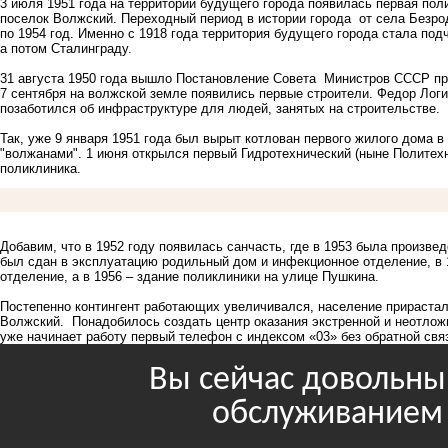
3 июля 1951 года на территории будущего города появилась первая пол
поселок Волжский. Переходный период в истории города от села Безрод
по 1954 год. Именно с 1918 года территория будущего города стала под
а потом Сталинграду.
31 августа 1950 года вышло Постановление Совета Министров СССР пр
7 сентября на волжской земле появились первые строители. Федор Логи
позаботился об инфраструктуре для людей, занятых на строительстве.
Так, уже 9 января 1951 года был вырыт котлован первого жилого дома 
"волжанами". 1 июня открылся первый Гидротехнический (ныне Политехн
поликлиника.
Добавим, что в 1952 году появилась санчасть, где в 1953 была произве
был сдан в эксплуатацию родильный дом и инфекционное отделение, в 1
отделение, а в 1956 – здание поликлиники на улице Пушкина.
Постепенно контингент работающих увеличивался, население прирастало
Волжский. Понадобилось создать центр оказания экстренной и неотлож
уже начинает работу первый телефон с индексом «03» без обратной свя