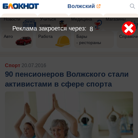
Волжский
Новости
Учиться
Медицина
Магазины
готов
Реклама закроется через:
5
Авто
Работа
Бары
Справоч
- рестораны
Спорт
20.07.2016
90 пенсионеров Волжского стали
активистами в сфере спорта