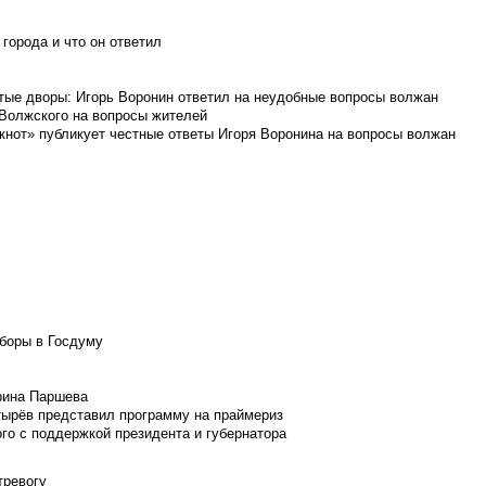
города и что он ответил
итые дворы: Игорь Воронин ответил на неудобные вопросы волжан
 Волжского на вопросы жителей
кнот» публикует честные ответы Игоря Воронина на вопросы волжан
боры в Госдуму
Ирина Паршева
тырёв представил программу на праймериз
го с поддержкой президента и губернатора
тревогу