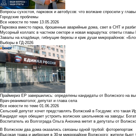
Вопросы сухостоя, парковок и автобусов: что волжане спросили у главы 
Городские проблемы
Все новости по теме
13.05.2026
Парковка вместо парка, брошенные аварийные дома, свет в СНТ и разб
Мусорный коллапс в частном секторе и новая маршрутка: ответы главы
Завалы на кладбище, гибнущие березы и крик души микрорайонов: «Бло
Выборы в ГД-2026
Праймериз ЕР завершились: определены кандидаты от Волжского на вы
Врач-реаниматолог, депутат и глава села
Все новости по теме
01.06.2026
Сельский депутат хочет представлять Волжский в Госдуме: кто такая 
Кандидат наук обещает устроить волжских школьников на заводы: Бога
Воспитатель из Волгограда Ольга Анохина метит в депутаты от Волжско
В Волжском два дома оказались связаны одной трубой: фоторепортаж
Высокая трава и амброзия в 30‑м микрорайоне Волжского: жители бьют 