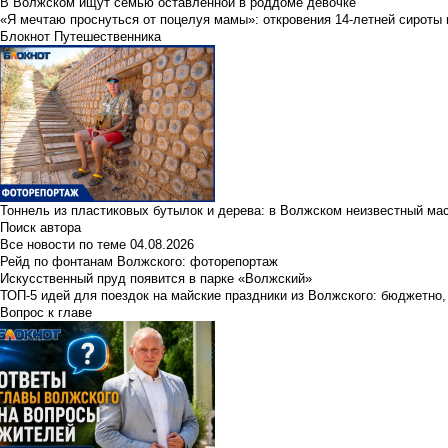
В Волжском ищут семью оставленной в роддоме девочке
«Я мечтаю проснуться от поцелуя мамы»: откровения 14-летней сироты 
Блокнот Путешественника
Тоннель из пластиковых бутылок и дерева: в Волжском неизвестный ма
Поиск автора
Все новости по теме
04.08.2026
Рейд по фонтанам Волжского: фоторепортаж
Искусственный пруд появится в парке «Волжский»
ТОП-5 идей для поездок на майские праздники из Волжского: бюджетно,
Вопрос к главе