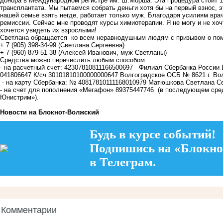
донора в Международном регистре им. Ш.Морша. Эта процедура стоит 18
трансплантата. Мы пытаемся собрать деньги хотя бы на первый взнос, э
нашей семье взять негде, работает только муж. Благодаря усилиям вра
ремиссии. Сейчас мне проводят курсы химиотерапии. Я не могу и не хочу
хочется увидеть их взрослыми!
Светлана обращается ко всем неравнодушным людям с призывом о по
+ 7 (905) 398-34-99 (Светлана Сергеевна)
+ 7 (960) 879-51-38 (Алексей Иванович, муж Светланы)
Средства можно перечислить любым способом:
- на расчетный счет: 42307810811166500697 Филиал Сбербанка Росси
041806647 К/сч 30101810100000000647 Волгоградское ОСБ № 8621 г. Во
- на карту Сбербанка: № 40817810111168010979 Матюшкова Светлана С
- на счет для пополнения «Мегафон» 89375447746 (в последующем сре
Юнистрим»).
Новости на Блoкнoт-Волжский
Будь в курсе событий!
Подпишись на «Блокно
в Телеграм.
Комментарии