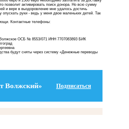
000 евро и 2500 евро необходимо заплатить за доставку
то позволит активировать поиск донора. Но всю сумму
чей и вере в выздоровление мне удалось достичь
 опускать руки - ведь у меня двое маленьких детей. Так
мощи. Контактные телефоны:
и Волжское ОСБ № 8553/071 ИНН 7707083893 БИК
лгоград
ергеевна
дства будут сняты через систему «Денежные переводы
т Волжский»
Подписаться