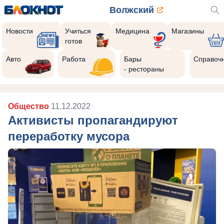
Волжский
Новости
Учиться
Медицина
Магазины
готов
Реклама закроется через:
10
Авто
Работа
Бары
Справоч
- рестораны
Общество
11.12.2022
Активисты пропагандируют
переработку мусора