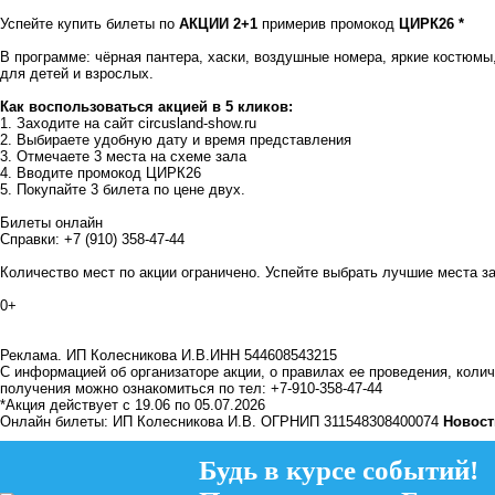
Успейте купить билеты по
АКЦИИ 2+1
примерив промокод
ЦИРК26 *
В программе: чёрная пантера, хаски, воздушные номера, яркие костюмы
для детей и взрослых.
Как воспользоваться акцией в 5 кликов:
1. Заходите на сайт
circusland-show.ru
2. Выбираете удобную дату и время представления
3. Отмечаете 3 места на схеме зала
4. Вводите промокод ЦИРК26
5. Покупайте 3 билета по цене двух.
Билеты онлайн
Справки: +7 (910) 358-47-44
Количество мест по акции ограничено. Успейте выбрать лучшие места з
0+
Реклама. ИП Колесникова И.В.ИНН 544608543215
С информацией об организаторе акции, о правилах ее проведения, количе
получения можно ознакомиться по тел: +7-910-358-47-44
*Акция действует с 19.06 по 05.07.2026
Онлайн билеты: ИП Колесникова И.В. ОГРНИП 311548308400074
Новост
Будь в курсе событий!