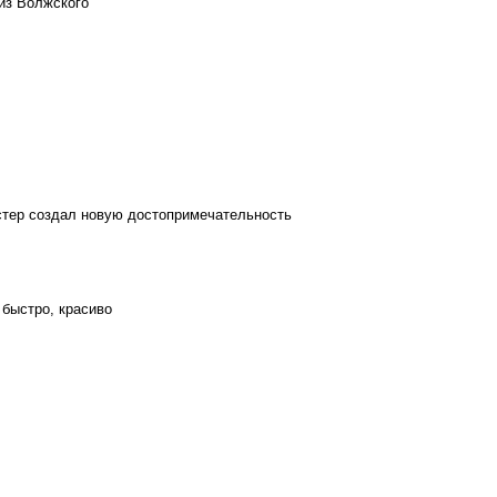
из Волжского
стер создал новую достопримечательность
 быстро, красиво