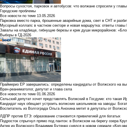
Вопросы сухостоя, парковок и автобусов: что волжане спросили у главы 
Городские проблемы
Все новости по теме
13.05.2026
Парковка вместо парка, брошенные аварийные дома, свет в СНТ и разб
Мусорный коллапс в частном секторе и новая маршрутка: ответы главы
Завалы на кладбище, гибнущие березы и крик души микрорайонов: «Бло
Выборы в ГД-2026
Праймериз ЕР завершились: определены кандидаты от Волжского на вы
Врач-реаниматолог, депутат и глава села
Все новости по теме
01.06.2026
Сельский депутат хочет представлять Волжский в Госдуме: кто такая 
Кандидат наук обещает устроить волжских школьников на заводы: Бога
Воспитатель из Волгограда Ольга Анохина метит в депутаты от Волжско
ЛДПР против ЕГЭ: образование становится привилегией для богатых
Подросток спрыгнул прямо под пантон: в Волжском на берегу озера Круг
Актер из Волжского Владимир Бутенко снялся в новом сериале «Коп-зв