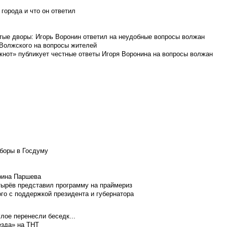
города и что он ответил
итые дворы: Игорь Воронин ответил на неудобные вопросы волжан
 Волжского на вопросы жителей
кнот» публикует честные ответы Игоря Воронина на вопросы волжан
боры в Госдуму
Ирина Паршева
тырёв представил программу на праймериз
го с поддержкой президента и губернатора
лое перенесли беседк...
езда» на ТНТ