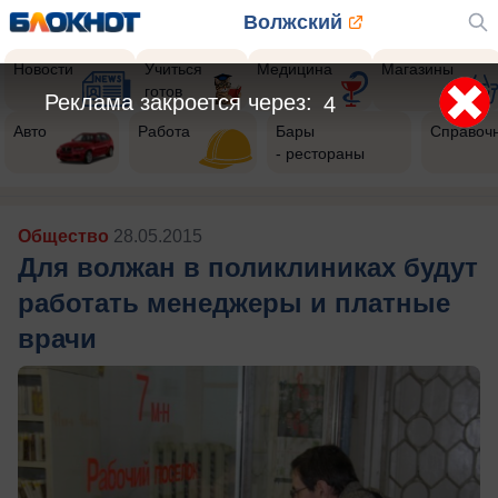
Волжский
Новости
Учиться
Медицина
Магазины
готов
Реклама закроется через:
2
Авто
Работа
Бары
Справоч
- рестораны
Общество
28.05.2015
Для волжан в поликлиниках будут
работать менеджеры и платные
врачи