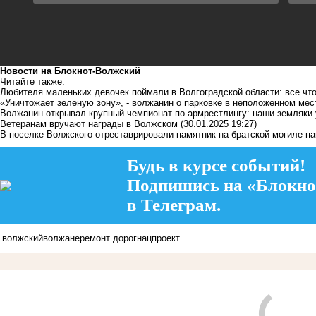
Новости на Блoкнoт-Волжский
Читайте также:
Любителя маленьких девочек поймали в Волгоградской области: все чт
«Уничтожает зеленую зону», - волжанин о парковке в неположенном мес
Волжанин открывал крупный чемпионат по армрестлингу: наши земляки
Ветеранам вручают награды в Волжском
(30.01.2025 19:27)
В поселке Волжского отреставрировали памятник на братской могиле п
Будь в курсе событий!
Подпишись на «Блокно
в Телеграм.
волжский
волжане
ремонт дорог
нацпроект