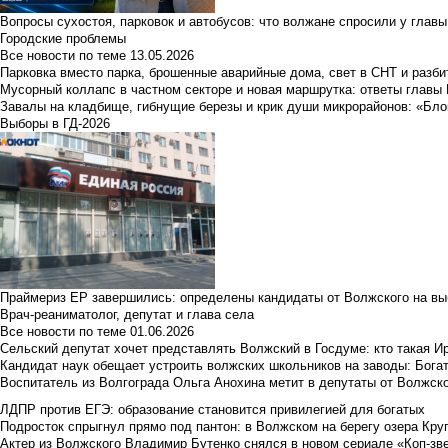
Вопросы сухостоя, парковок и автобусов: что волжане спросили у главы 
Городские проблемы
Все новости по теме
13.05.2026
Парковка вместо парка, брошенные аварийные дома, свет в СНТ и разб
Мусорный коллапс в частном секторе и новая маршрутка: ответы главы
Завалы на кладбище, гибнущие березы и крик души микрорайонов: «Бло
Выборы в ГД-2026
Праймериз ЕР завершились: определены кандидаты от Волжского на вы
Врач-реаниматолог, депутат и глава села
Все новости по теме
01.06.2026
Сельский депутат хочет представлять Волжский в Госдуме: кто такая 
Кандидат наук обещает устроить волжских школьников на заводы: Бога
Воспитатель из Волгограда Ольга Анохина метит в депутаты от Волжско
ЛДПР против ЕГЭ: образование становится привилегией для богатых
Подросток спрыгнул прямо под пантон: в Волжском на берегу озера Круг
Актер из Волжского Владимир Бутенко снялся в новом сериале «Коп-зв