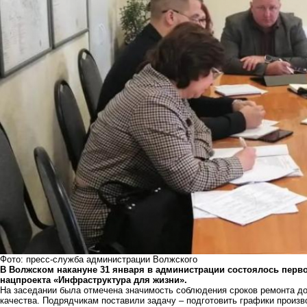
Фото: пресс-служба администрации Волжского
В Волжском накануне 31 января в администрации состоялось перво
нацпроекта «Инфраструктура для жизни».
На заседании была отмечена значимость соблюдения сроков ремонта до
качества. Подрядчикам поставили задачу – подготовить графики произв