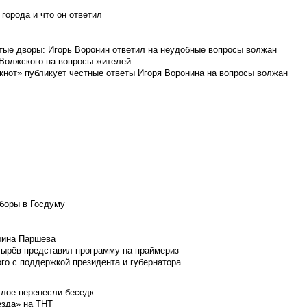
города и что он ответил
итые дворы: Игорь Воронин ответил на неудобные вопросы волжан
 Волжского на вопросы жителей
кнот» публикует честные ответы Игоря Воронина на вопросы волжан
боры в Госдуму
Ирина Паршева
тырёв представил программу на праймериз
го с поддержкой президента и губернатора
лое перенесли беседк...
езда» на ТНТ