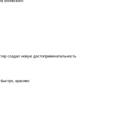
из Волжского
стер создал новую достопримечательность
 быстро, красиво