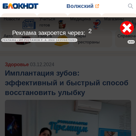
Волжский
Новости
Учиться
Медицина
Магазины
готов
Авто
Работа
Бары
Справоч
- рестораны
Здоровье
03.12.2024
Имплантация зубов:
эффективный и быстрый способ
восстановить улыбку