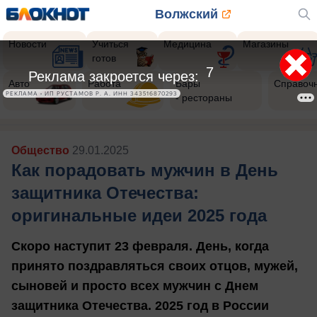
Волжский
Новости
Учиться
Медицина
Магазины
готов
5
Реклама закроется через:
Авто
Работа
Бары
Справоч
РЕКЛАМА • ИП РУСТАМОВ Р. А. ИНН 343516870293
- рестораны
Общество
29.01.2025
Как порадовать мужчин в День
защитника Отечества:
оригинальные идеи 2025 года
Скоро наступит 23 февраля. День, когда
принято поздравляться своих отцов, мужей,
сыновей и просто всех мужчин с Днем
защитника Отечества. 2025 год в России