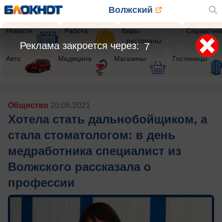
Волжский
Новости
Работа
Бары
Справочни
- рестораны
Реклама закроется через:
5
Авто
Медицина
Магазины
Гостиницы
Общество
20.06.2021
Хотела стать дальнобойщиком, а
стала стоматологом: в день
медработника специалист из
Волжского рассказала о
профессии