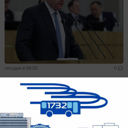
сегодня в 00:05
0
Общество
Волжанам рассказали, почему опасно
купаться в «цветущей» воде
Что нужно знать перед купанием