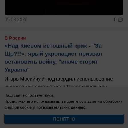
05.08.2026
0
В России
«Над Киевом истошный крик - "За
Що?!!»: ярый укронацист призвал
остановить войну, "иначе сгорит
Украина"
Игорь Мосийчук* подтвердил использование
складов гипермаркетов в Незалежной для
тайного хранения вооружений.
Наш сайт использует куки.
Продолжая его использовать, вы даете согласие на обработку
файлов cookie
и пользовательских данных.
ПОНЯТНО