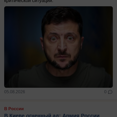
критической ситуации.
05.08.2026
0
В России
В Киеве огненный ад: Армия России