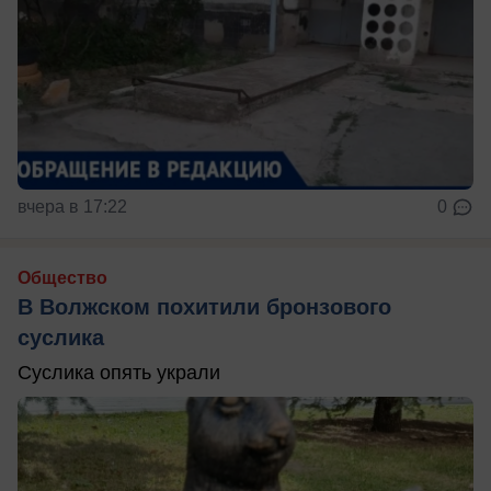
вчера в 17:22
0
Общество
В Волжском похитили бронзового
суслика
Суслика опять украли